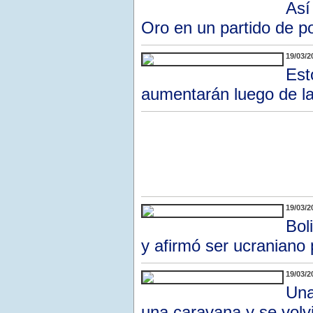
Así
Oro en un partido de p
19/03/2
Est
aumentarán luego de la
19/03/2
Bol
y afirmó ser ucraniano 
19/03/2
Una
una caravana y se volvi