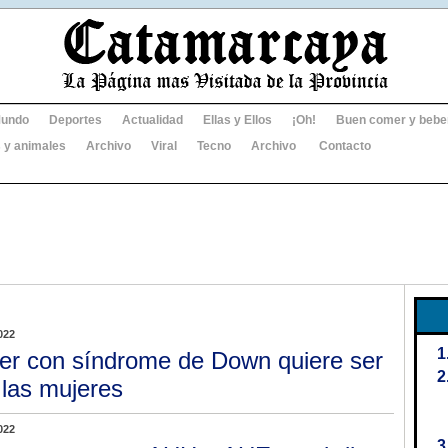
undo
Deportes
Actualidad
Ellas y Ellos
¡Oh!
Buen comer y bebe
 y animales
Archivo
Viral
Tecno
Archivo
Contacto
022
er con síndrome de Down quiere ser
 las mujeres
022