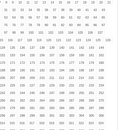
7
8
9
10
11
12
13
14
15
16
17
18
19
20
21
31
32
33
34
35
36
37
38
39
40
41
42
43
53
54
55
56
57
58
59
60
61
62
63
64
65
75
76
77
78
79
80
81
82
83
84
85
86
87
97
98
99
100
101
102
103
104
105
106
107
15
116
117
118
119
120
121
122
123
124
125
126
134
135
136
137
138
139
140
141
142
143
144
152
153
154
155
156
157
158
159
160
161
162
170
171
172
173
174
175
176
177
178
179
180
188
189
190
191
192
193
194
195
196
197
198
206
207
208
209
210
211
212
213
214
215
216
224
225
226
227
228
229
230
231
232
233
234
242
243
244
245
246
247
248
249
250
251
252
260
261
262
263
264
265
266
267
268
269
270
278
279
280
281
282
283
284
285
286
287
288
296
297
298
299
300
301
302
303
304
305
306
314
315
316
317
318
319
320
321
322
323
324