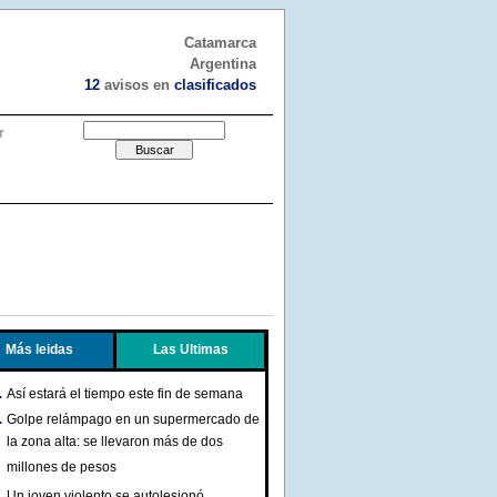
Catamarca
Argentina
12
avisos en
clasificados
r
Más leidas
Las Ultimas
Así estará el tiempo este fin de semana
Golpe relámpago en un supermercado de
la zona alta: se llevaron más de dos
millones de pesos
Un joven violento se autolesionó