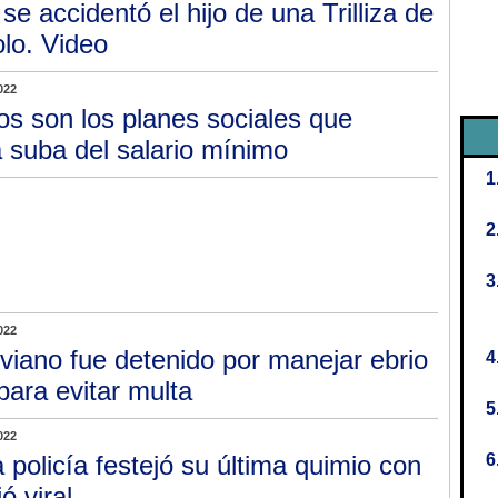
 se accidentó el hijo de una Trilliza de
olo. Video
022
os son los planes sociales que
 suba del salario mínimo
022
iviano fue detenido por manejar ebrio
para evitar multa
022
 policía festejó su última quimio con
ó viral