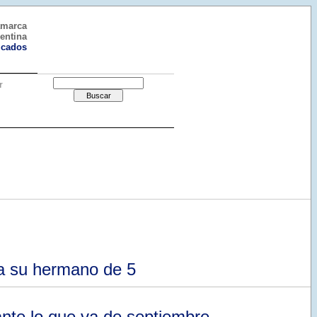
amarca
entina
ficados
r
 a su hermano de 5
nte lo que va de septiembre