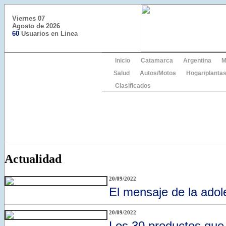
Viernes 07
Agosto de 2026
60
Usuarios en Linea
Inicio
Catamarca
Argentina
M
Salud
Autos/Motos
Hogar/plantas
Clasificados
Actualidad
20/09/2022
El mensaje de la ado
20/09/2022
Los 30 productos que