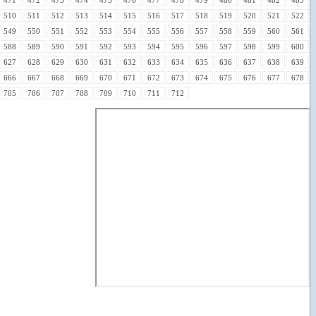
510
511
512
513
514
515
516
517
518
519
520
521
522
549
550
551
552
553
554
555
556
557
558
559
560
561
588
589
590
591
592
593
594
595
596
597
598
599
600
627
628
629
630
631
632
633
634
635
636
637
638
639
666
667
668
669
670
671
672
673
674
675
676
677
678
705
706
707
708
709
710
711
712