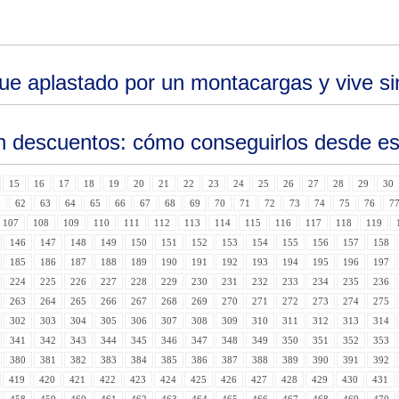
ue aplastado por un montacargas y vive sin
n descuentos: cómo conseguirlos desde es
15
16
17
18
19
20
21
22
23
24
25
26
27
28
29
30
1
62
63
64
65
66
67
68
69
70
71
72
73
74
75
76
7
107
108
109
110
111
112
113
114
115
116
117
118
119
146
147
148
149
150
151
152
153
154
155
156
157
158
185
186
187
188
189
190
191
192
193
194
195
196
197
224
225
226
227
228
229
230
231
232
233
234
235
236
263
264
265
266
267
268
269
270
271
272
273
274
275
302
303
304
305
306
307
308
309
310
311
312
313
314
341
342
343
344
345
346
347
348
349
350
351
352
353
380
381
382
383
384
385
386
387
388
389
390
391
392
419
420
421
422
423
424
425
426
427
428
429
430
431
458
459
460
461
462
463
464
465
466
467
468
469
470