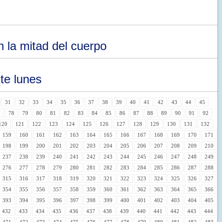
 la mitad del cuerpo
te lunes
31
32
33
34
35
36
37
38
39
40
41
42
43
44
45
7
78
79
80
81
82
83
84
85
86
87
88
89
90
91
92
120
121
122
123
124
125
126
127
128
129
130
131
132
159
160
161
162
163
164
165
166
167
168
169
170
171
198
199
200
201
202
203
204
205
206
207
208
209
210
237
238
239
240
241
242
243
244
245
246
247
248
249
276
277
278
279
280
281
282
283
284
285
286
287
288
315
316
317
318
319
320
321
322
323
324
325
326
327
354
355
356
357
358
359
360
361
362
363
364
365
366
393
394
395
396
397
398
399
400
401
402
403
404
405
432
433
434
435
436
437
438
439
440
441
442
443
444
471
472
473
474
475
476
477
478
479
480
481
482
483