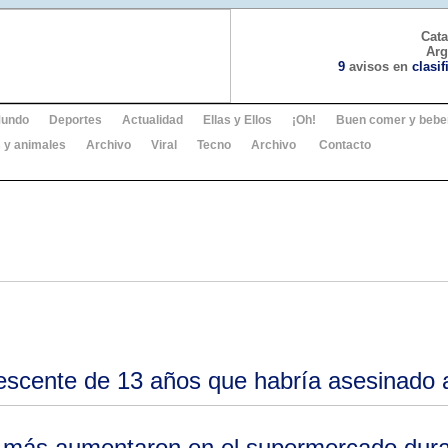
Cat
Arg
9
avisos en
clasi
undo
Deportes
Actualidad
Ellas y Ellos
¡Oh!
Buen comer y bebe
 y animales
Archivo
Viral
Tecno
Archivo
Contacto
lescente de 13 años que habría asesinado
 más aumentaron en el supermercado dura