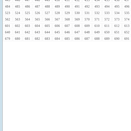
484
485
486
487
488
489
490
491
492
493
494
495
496
523
524
525
526
527
528
529
530
531
532
533
534
535
562
563
564
565
566
567
568
569
570
571
572
573
574
601
602
603
604
605
606
607
608
609
610
611
612
613
640
641
642
643
644
645
646
647
648
649
650
651
652
679
680
681
682
683
684
685
686
687
688
689
690
691