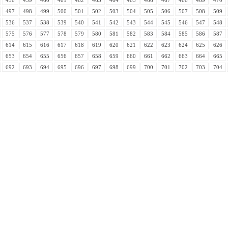
497
498
499
500
501
502
503
504
505
506
507
508
509
536
537
538
539
540
541
542
543
544
545
546
547
548
575
576
577
578
579
580
581
582
583
584
585
586
587
614
615
616
617
618
619
620
621
622
623
624
625
626
653
654
655
656
657
658
659
660
661
662
663
664
665
692
693
694
695
696
697
698
699
700
701
702
703
704