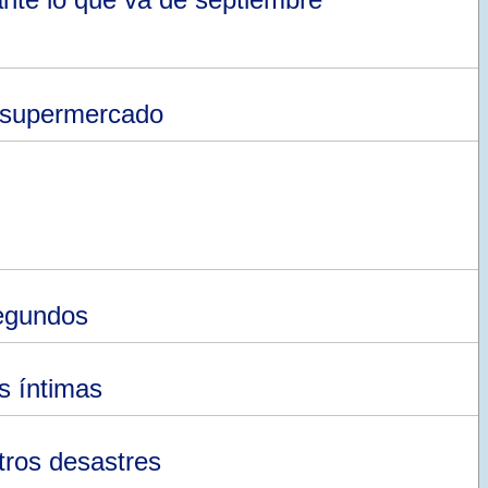
n supermercado
segundos
s íntimas
tros desastres