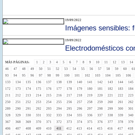
19/09/2022
Imágenes sensibles: f
19/09/2022
Electrodomésticos co
MÁS PÁGINAS:
1
2
3
4
5
6
7
8
9
10
11
12
13
14
46
47
48
49
50
51
52
53
54
55
56
57
58
59
60
6
93
94
95
96
97
98
99
100
101
102
103
104
105
106
133
134
135
136
137
138
139
140
141
142
143
144
145
172
173
174
175
176
177
178
179
180
181
182
183
184
211
212
213
214
215
216
217
218
219
220
221
222
223
250
251
252
253
254
255
256
257
258
259
260
261
262
289
290
291
292
293
294
295
296
297
298
299
300
301
328
329
330
331
332
333
334
335
336
337
338
339
340
367
368
369
370
371
372
373
374
375
376
377
378
379
406
407
408
409
410
411
412
413
414
415
416
417
418
445
446
447
448
449
450
451
452
453
454
455
456
457