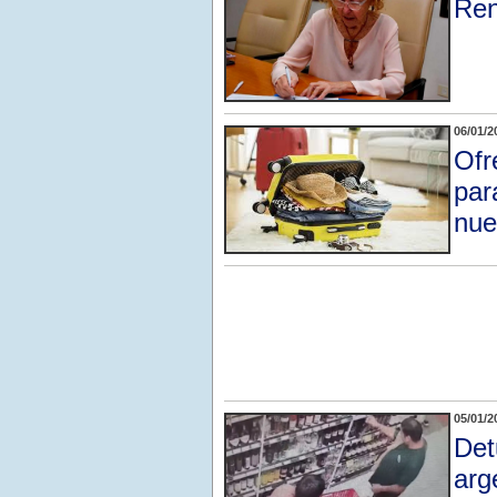
Ren
06/01/2
Ofr
par
nue
05/01/2
Det
arg