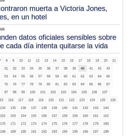
026
ontraron muerta a Victoria Jones,
s, en un hotel
026
unden datos oficiales sensibles sobre
e cada día intenta quitarse la vida
7
8
9
10
11
12
13
14
15
16
17
18
19
20
21
31
32
33
34
35
36
37
38
39
40
41
42
43
53
54
55
56
57
58
59
60
61
62
63
64
65
75
76
77
78
79
80
81
82
83
84
85
86
87
97
98
99
100
101
102
103
104
105
106
107
15
116
117
118
119
120
121
122
123
124
125
126
134
135
136
137
138
139
140
141
142
143
144
152
153
154
155
156
157
158
159
160
161
162
170
171
172
173
174
175
176
177
178
179
180
188
189
190
191
192
193
194
195
196
197
198