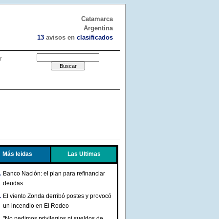
Catamarca
Argentina
13
avisos en
clasificados
r
Más leidas
Las Ultimas
Banco Nación: el plan para refinanciar
deudas
El viento Zonda derribó postes y provocó
un incendio en El Rodeo
"No pedimos privilegios ni sueldos de