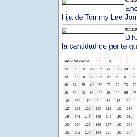
02/01/2
Enc
hija de Tommy Lee Jone
02/01/2
Dif
la cantidad de gente qu
MÁS PÁGINAS:
1
2
3
4
5
6
22
23
24
25
26
27
28
29
30
44
45
46
47
48
49
50
51
52
66
67
68
69
70
71
72
73
74
88
89
90
91
92
93
94
95
96
108
109
110
111
112
113
114
1
127
128
129
130
131
132
133
145
146
147
148
149
150
151
163
164
165
166
167
168
169
181
182
183
184
185
186
187