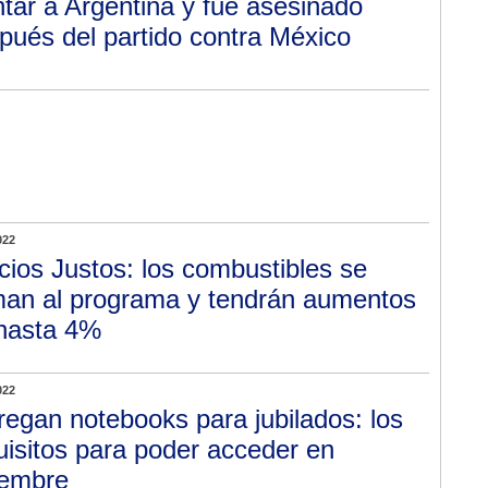
ntar a Argentina y fue asesinado
pués del partido contra México
022
cios Justos: los combustibles se
an al programa y tendrán aumentos
hasta 4%
022
regan notebooks para jubilados: los
uisitos para poder acceder en
iembre