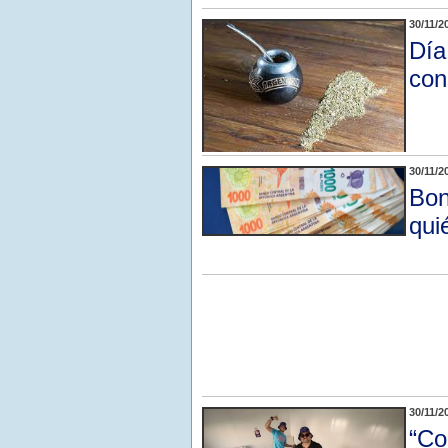
30/11/2
Día
co
30/11/2
Bon
qui
30/11/2
“Co