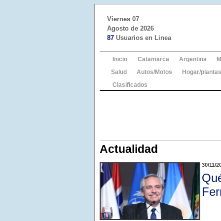
Viernes 07
Agosto de 2026
87
Usuarios en Linea
Inicio
Catamarca
Argentina
M
Salud
Autos/Motos
Hogar/plantas
Clasificados
Actualidad
30/11/2
Qué
Fer