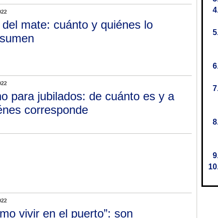
022
 del mate: cuánto y quiénes lo
nsumen
022
o para jubilados: de cuánto es y a
énes corresponde
022
mo vivir en el puerto”: son