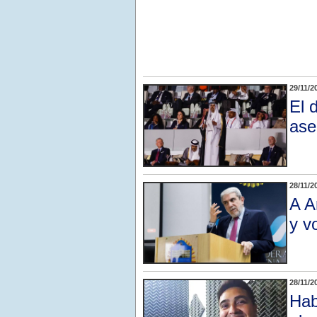
29/11/2
El 
ase
28/11/2
A A
y v
28/11/2
Hab