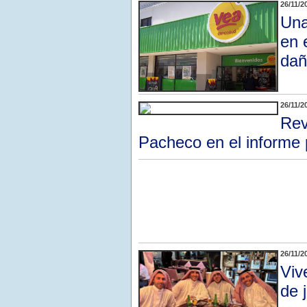
26/11/2
Una
en 
dañ
26/11/2
Rev
Pacheco en el informe 
26/11/2
Viv
de 