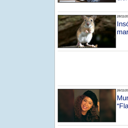
28/11/2
Ins
mar
26/11/2
Mur
“Fl