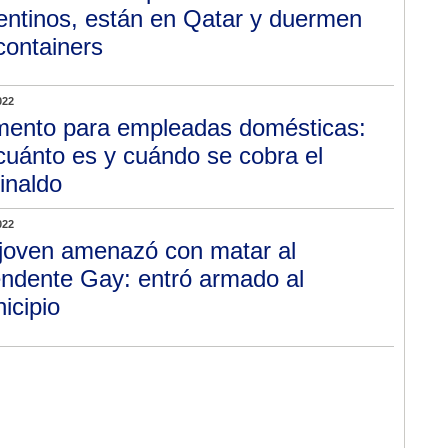
entinos, están en Qatar y duermen
containers
022
ento para empleadas domésticas:
cuánto es y cuándo se cobra el
inaldo
022
joven amenazó con matar al
endente Gay: entró armado al
icipio