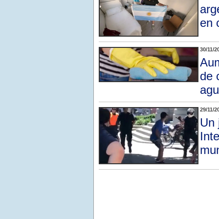
arg
en 
30/11/2
Aum
de 
agu
29/11/2
Un 
Int
mun