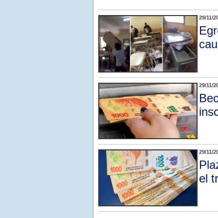
29/11/2
Egr
cau
29/11/2
Bec
ins
29/11/2
Plaz
el 