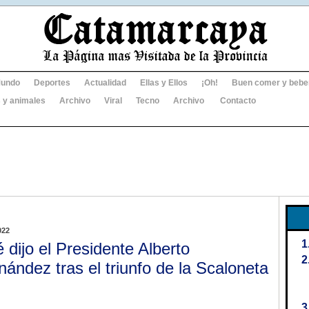
undo
Deportes
Actualidad
Ellas y Ellos
¡Oh!
Buen comer y bebe
 y animales
Archivo
Viral
Tecno
Archivo
Contacto
022
 dijo el Presidente Alberto
nández tras el triunfo de la Scaloneta