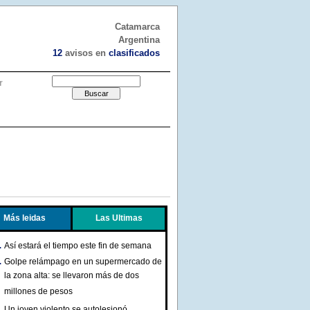
Catamarca
Argentina
12
avisos en
clasificados
r
Más leidas
Las Ultimas
Así estará el tiempo este fin de semana
Golpe relámpago en un supermercado de
la zona alta: se llevaron más de dos
millones de pesos
Un joven violento se autolesionó