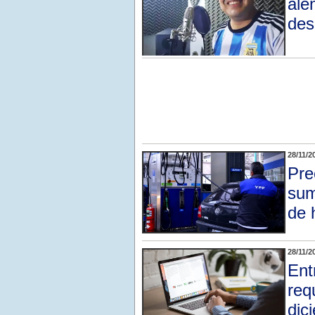
ale
des
28/11/2
Pre
sum
de 
28/11/2
Ent
req
dic