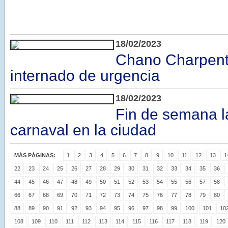
18/02/2023
Chano Charpenti
internado de urgencia
18/02/2023
Fin de semana l
carnaval en la ciudad
MÁS PÁGINAS:
1
2
3
4
5
6
7
8
9
10
11
12
13
1
22
23
24
25
26
27
28
29
30
31
32
33
34
35
36
44
45
46
47
48
49
50
51
52
53
54
55
56
57
58
66
67
68
69
70
71
72
73
74
75
76
77
78
79
80
88
89
90
91
92
93
94
95
96
97
98
99
100
101
10
108
109
110
111
112
113
114
115
116
117
118
119
120