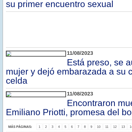
su primer encuentro sexual
11/08/2023
Está preso, se a
mujer y dejó embarazada a su
celda
11/08/2023
Encontraron mue
Emiliano Priotti, promesa del b
MÁS PÁGINAS:
1
2
3
4
5
6
7
8
9
10
11
12
13
1