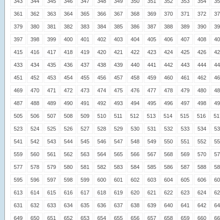
343
344
345
346
347
348
349
350
351
352
353
354
35
361
362
363
364
365
366
367
368
369
370
371
372
37
379
380
381
382
383
384
385
386
387
388
389
390
39
397
398
399
400
401
402
403
404
405
406
407
408
40
415
416
417
418
419
420
421
422
423
424
425
426
42
433
434
435
436
437
438
439
440
441
442
443
444
44
451
452
453
454
455
456
457
458
459
460
461
462
46
469
470
471
472
473
474
475
476
477
478
479
480
48
487
488
489
490
491
492
493
494
495
496
497
498
49
505
506
507
508
509
510
511
512
513
514
515
516
51
523
524
525
526
527
528
529
530
531
532
533
534
53
541
542
543
544
545
546
547
548
549
550
551
552
55
559
560
561
562
563
564
565
566
567
568
569
570
57
577
578
579
580
581
582
583
584
585
586
587
588
58
595
596
597
598
599
600
601
602
603
604
605
606
60
613
614
615
616
617
618
619
620
621
622
623
624
62
631
632
633
634
635
636
637
638
639
640
641
642
64
649
650
651
652
653
654
655
656
657
658
659
660
66