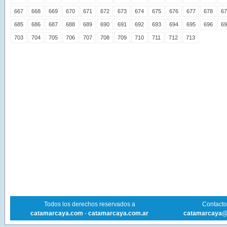
667
668
669
670
671
672
673
674
675
676
677
678
67
685
686
687
688
689
690
691
692
693
694
695
696
69
703
704
705
706
707
708
709
710
711
712
713
Todos los derechos reservados a
Contacto 
catamarcaya.com
-
catamarcaya.com.ar
catamarcaya@