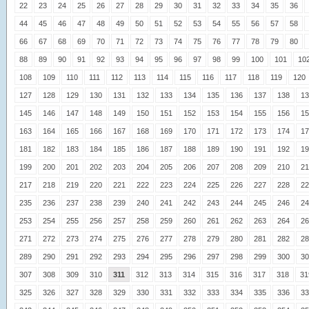
22
23
24
25
26
27
28
29
30
31
32
33
34
35
36
44
45
46
47
48
49
50
51
52
53
54
55
56
57
58
66
67
68
69
70
71
72
73
74
75
76
77
78
79
80
88
89
90
91
92
93
94
95
96
97
98
99
100
101
10
108
109
110
111
112
113
114
115
116
117
118
119
120
127
128
129
130
131
132
133
134
135
136
137
138
13
145
146
147
148
149
150
151
152
153
154
155
156
15
163
164
165
166
167
168
169
170
171
172
173
174
17
181
182
183
184
185
186
187
188
189
190
191
192
19
199
200
201
202
203
204
205
206
207
208
209
210
21
217
218
219
220
221
222
223
224
225
226
227
228
22
235
236
237
238
239
240
241
242
243
244
245
246
24
253
254
255
256
257
258
259
260
261
262
263
264
26
271
272
273
274
275
276
277
278
279
280
281
282
28
289
290
291
292
293
294
295
296
297
298
299
300
30
307
308
309
310
311
312
313
314
315
316
317
318
31
325
326
327
328
329
330
331
332
333
334
335
336
33