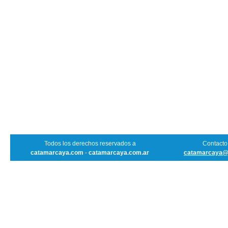
Todos los derechos reservados a
Contacto 
catamarcaya.com
-
catamarcaya.com.ar
catamarcaya@