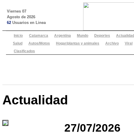
Viernes 07
Agosto de 2026
62
Usuarios en Linea
Inicio
Catamarca
Argentina
Mundo
Deportes
Actualida
Salud
Autos/Motos
Hogar/plantas y animales
Archivo
Viral
Clasificados
Actualidad
27/07/2026