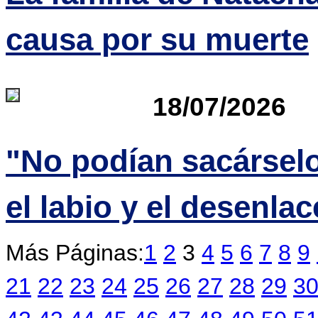
causa por su muerte
18/07/2026
"No podían sacárselo
el labio y el desenlac
Más Páginas:
1
2
3
4
5
6
7
8
9
21
22
23
24
25
26
27
28
29
3