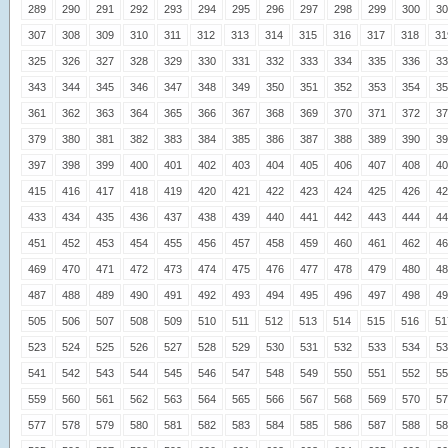
289
290
291
292
293
294
295
296
297
298
299
300
30
307
308
309
310
311
312
313
314
315
316
317
318
31
325
326
327
328
329
330
331
332
333
334
335
336
33
343
344
345
346
347
348
349
350
351
352
353
354
35
361
362
363
364
365
366
367
368
369
370
371
372
37
379
380
381
382
383
384
385
386
387
388
389
390
39
397
398
399
400
401
402
403
404
405
406
407
408
40
415
416
417
418
419
420
421
422
423
424
425
426
42
433
434
435
436
437
438
439
440
441
442
443
444
44
451
452
453
454
455
456
457
458
459
460
461
462
46
469
470
471
472
473
474
475
476
477
478
479
480
48
487
488
489
490
491
492
493
494
495
496
497
498
49
505
506
507
508
509
510
511
512
513
514
515
516
51
523
524
525
526
527
528
529
530
531
532
533
534
53
541
542
543
544
545
546
547
548
549
550
551
552
55
559
560
561
562
563
564
565
566
567
568
569
570
57
577
578
579
580
581
582
583
584
585
586
587
588
58