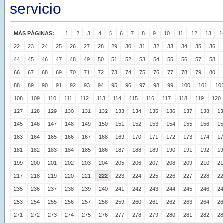
servicio
MÁS PÁGINAS:
1
2
3
4
5
6
7
8
9
10
11
12
13
1
22
23
24
25
26
27
28
29
30
31
32
33
34
35
36
44
45
46
47
48
49
50
51
52
53
54
55
56
57
58
66
67
68
69
70
71
72
73
74
75
76
77
78
79
80
88
89
90
91
92
93
94
95
96
97
98
99
100
101
10
108
109
110
111
112
113
114
115
116
117
118
119
120
127
128
129
130
131
132
133
134
135
136
137
138
13
145
146
147
148
149
150
151
152
153
154
155
156
15
163
164
165
166
167
168
169
170
171
172
173
174
17
181
182
183
184
185
186
187
188
189
190
191
192
19
199
200
201
202
203
204
205
206
207
208
209
210
21
217
218
219
220
221
222
223
224
225
226
227
228
22
235
236
237
238
239
240
241
242
243
244
245
246
24
253
254
255
256
257
258
259
260
261
262
263
264
26
271
272
273
274
275
276
277
278
279
280
281
282
28