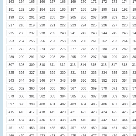
163
164
165
166
167
168
169
170
171
172
173
174
17
181
182
183
184
185
186
187
188
189
190
191
192
19
199
200
201
202
203
204
205
206
207
208
209
210
21
217
218
219
220
221
222
223
224
225
226
227
228
22
235
236
237
238
239
240
241
242
243
244
245
246
24
253
254
255
256
257
258
259
260
261
262
263
264
26
271
272
273
274
275
276
277
278
279
280
281
282
28
289
290
291
292
293
294
295
296
297
298
299
300
30
307
308
309
310
311
312
313
314
315
316
317
318
31
325
326
327
328
329
330
331
332
333
334
335
336
33
343
344
345
346
347
348
349
350
351
352
353
354
35
361
362
363
364
365
366
367
368
369
370
371
372
37
379
380
381
382
383
384
385
386
387
388
389
390
39
397
398
399
400
401
402
403
404
405
406
407
408
40
415
416
417
418
419
420
421
422
423
424
425
426
42
433
434
435
436
437
438
439
440
441
442
443
444
44
451
452
453
454
455
456
457
458
459
460
461
462
46
469
470
471
472
473
474
475
476
477
478
479
480
48