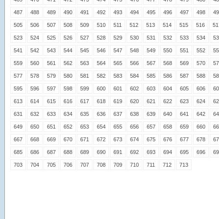
487
488
489
490
491
492
493
494
495
496
497
498
49
505
506
507
508
509
510
511
512
513
514
515
516
51
523
524
525
526
527
528
529
530
531
532
533
534
53
541
542
543
544
545
546
547
548
549
550
551
552
55
559
560
561
562
563
564
565
566
567
568
569
570
57
577
578
579
580
581
582
583
584
585
586
587
588
58
595
596
597
598
599
600
601
602
603
604
605
606
60
613
614
615
616
617
618
619
620
621
622
623
624
62
631
632
633
634
635
636
637
638
639
640
641
642
64
649
650
651
652
653
654
655
656
657
658
659
660
66
667
668
669
670
671
672
673
674
675
676
677
678
67
685
686
687
688
689
690
691
692
693
694
695
696
69
703
704
705
706
707
708
709
710
711
712
713