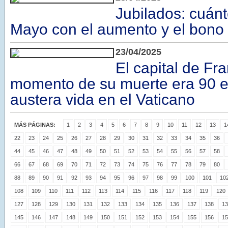
Jubilados: cuán
Mayo con el aumento y el bono
23/04/2025
El capital de Fra
momento de su muerte era 90 eu
austera vida en el Vaticano
MÁS PÁGINAS:
1
2
3
4
5
6
7
8
9
10
11
12
13
1
22
23
24
25
26
27
28
29
30
31
32
33
34
35
36
44
45
46
47
48
49
50
51
52
53
54
55
56
57
58
66
67
68
69
70
71
72
73
74
75
76
77
78
79
80
88
89
90
91
92
93
94
95
96
97
98
99
100
101
10
108
109
110
111
112
113
114
115
116
117
118
119
120
127
128
129
130
131
132
133
134
135
136
137
138
13
145
146
147
148
149
150
151
152
153
154
155
156
15