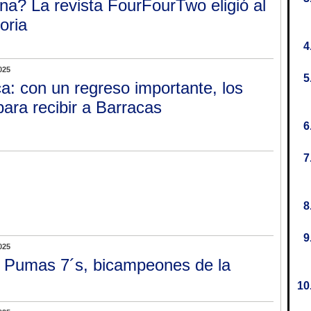
a? La revista FourFourTwo eligió al
oria
025
a: con un regreso importante, los
ra recibir a Barracas
025
 Pumas 7´s, bicampeones de la