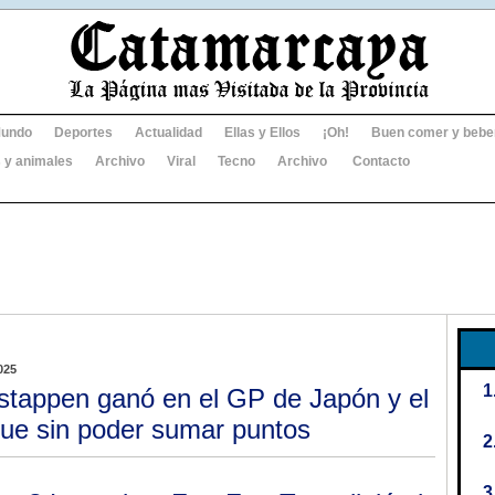
undo
Deportes
Actualidad
Ellas y Ellos
¡Oh!
Buen comer y bebe
 y animales
Archivo
Viral
Tecno
Archivo
Contacto
025
stappen ganó en el GP de Japón y el
gue sin poder sumar puntos