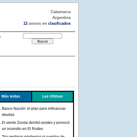
Catamarca
Argentina
12
avisos en
clasificados
r
Más leidas
Las Ultimas
Banco Nación: el plan para refinanciar
deudas
El viento Zonda derribó postes y provocó
un incendio en El Rodeo
"No pedimos privilegios ni sueldos de