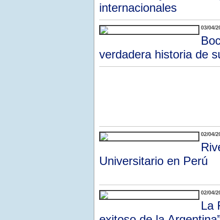
internacionales
03/04/2
Boc
verdadera historia de s
02/04/2
Riv
Universitario en Perú
02/04/2
La 
exitoso de la Argentina”