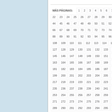
MÁS PÁGINAS:
1
2
3
4
5
6
22
23
24
25
26
27
28
29
30
44
45
46
47
48
49
50
51
52
66
67
68
69
70
71
72
73
74
88
89
90
91
92
93
94
95
96
108
109
110
111
112
113
114
1
127
128
129
130
131
132
133
145
146
147
148
149
150
151
163
164
165
166
167
168
169
181
182
183
184
185
186
187
199
200
201
202
203
204
205
217
218
219
220
221
222
223
235
236
237
238
239
240
241
253
254
255
256
257
258
259
271
272
273
274
275
276
277
289
290
291
292
293
294
295