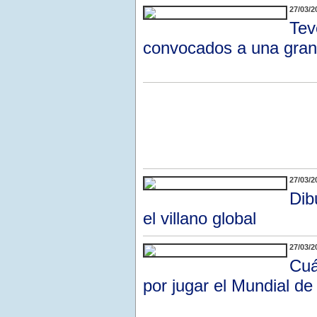
27/03/2
Tev
convocados a una gran
27/03/2
Dib
el villano global
27/03/2
Cuá
por jugar el Mundial de