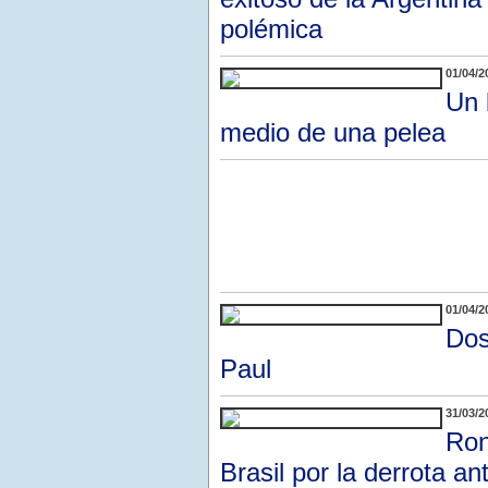
polémica
01/04/2
Un 
medio de una pelea
01/04/2
Dos
Paul
31/03/2
Ron
Brasil por la derrota a