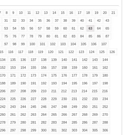
7
8
9
10
11
12
13
14
15
16
17
18
19
20
21
31
32
33
34
35
36
37
38
39
40
41
42
43
53
54
55
56
57
58
59
60
61
62
63
64
65
75
76
77
78
79
80
81
82
83
84
85
86
87
97
98
99
100
101
102
103
104
105
106
107
15
116
117
118
119
120
121
122
123
124
125
126
134
135
136
137
138
139
140
141
142
143
144
152
153
154
155
156
157
158
159
160
161
162
170
171
172
173
174
175
176
177
178
179
180
188
189
190
191
192
193
194
195
196
197
198
206
207
208
209
210
211
212
213
214
215
216
224
225
226
227
228
229
230
231
232
233
234
242
243
244
245
246
247
248
249
250
251
252
260
261
262
263
264
265
266
267
268
269
270
278
279
280
281
282
283
284
285
286
287
288
296
297
298
299
300
301
302
303
304
305
306