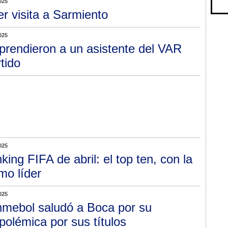
025
er visita a Sarmiento
025
prendieron a un asistente del VAR
tido
025
king FIFA de abril: el top ten, con la
mo líder
025
mebol saludó a Boca por su
 polémica por sus títulos