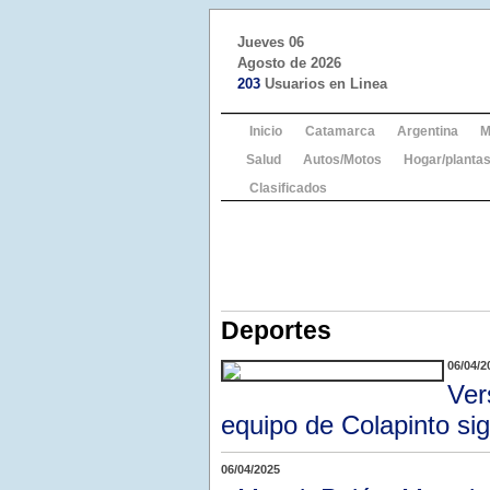
Jueves 06
Agosto de 2026
203
Usuarios en Linea
Inicio
Catamarca
Argentina
M
Salud
Autos/Motos
Hogar/plantas
Clasificados
Deportes
06/04/2
Ver
equipo de Colapinto si
06/04/2025