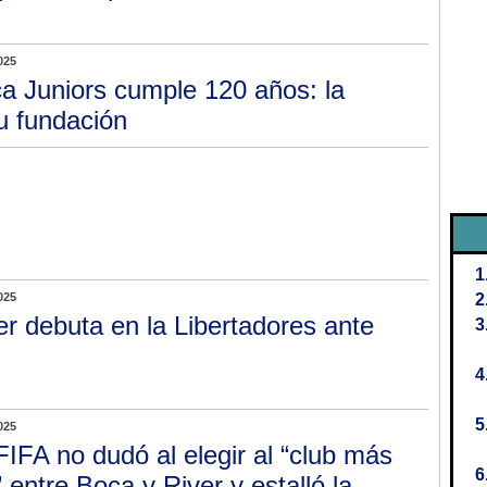
025
a Juniors cumple 120 años: la
u fundación
025
er debuta en la Libertadores ante
025
FIFA no dudó al elegir al “club más
 entre Boca y River y estalló la