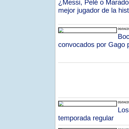
¿Messi, Pelé o Maradon
mejor jugador de la hist
06/04/2
Boc
convocados por Gago pa
05/04/2
Los
temporada regular