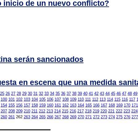
o inicio de un nuevo conflicto?
ntina serán sancionados
uesta en escena que una medida sanit
25
26
27
28
29
30
31
32
33
34
35
36
37
38
39
40
41
42
43
44
45
46
47
48
49
100
101
102
103
104
105
106
107
108
109
110
111
112
113
114
115
116
117
154
155
156
157
158
159
160
161
162
163
164
165
166
167
168
169
170
171
207
208
209
210
211
212
213
214
215
216
217
218
219
220
221
222
223
224
260
261
262
263
264
265
266
267
268
269
270
271
272
273
274
275
276
277