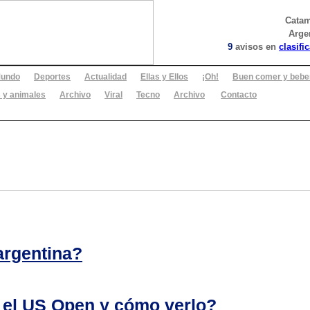
Cata
Arge
9
avisos en
clasifi
undo
Deportes
Actualidad
Ellas y Ellos
¡Oh!
Buen comer y bebe
 y animales
Archivo
Viral
Tecno
Archivo
Contacto
argentina?
 el US Open y cómo verlo?