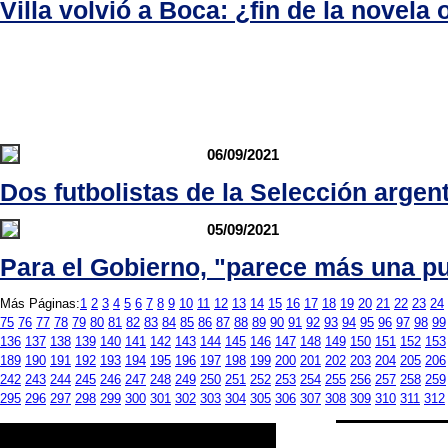
Villa volvió a Boca: ¿fin de la novela 
06/09/2021
Dos futbolistas de la Selección arge
05/09/2021
Para el Gobierno, "parece más una p
Más Páginas:
1
2
3
4
5
6
7
8
9
10
11
12
13
14
15
16
17
18
19
20
21
22
23
24
75
76
77
78
79
80
81
82
83
84
85
86
87
88
89
90
91
92
93
94
95
96
97
98
99
136
137
138
139
140
141
142
143
144
145
146
147
148
149
150
151
152
153
189
190
191
192
193
194
195
196
197
198
199
200
201
202
203
204
205
206
242
243
244
245
246
247
248
249
250
251
252
253
254
255
256
257
258
259
295
296
297
298
299
300
301
302
303
304
305
306
307
308
309
310
311
312