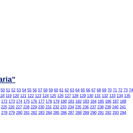
aria"
50
51
52
53
54
55
56
57
58
59
60
61
62
63
64
65
66
67
68
69
70
71
72
73
74
118
119
120
121
122
123
124
125
126
127
128
129
130
131
132
133
134
135
172
173
174
175
176
177
178
179
180
181
182
183
184
185
186
187
188
225
226
227
228
229
230
231
232
233
234
235
236
237
238
239
240
241
278
279
280
281
282
283
284
285
286
287
288
289
290
291
292
293
294