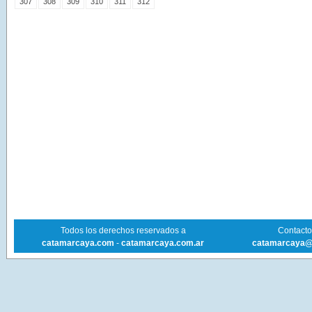
307
308
309
310
311
312
Todos los derechos reservados a
Contacto 
catamarcaya.com
-
catamarcaya.com.ar
catamarcaya@