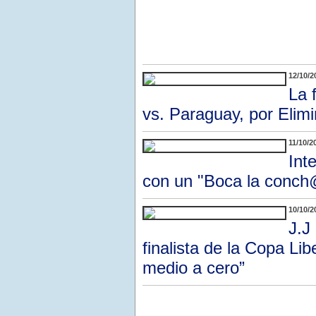
12/10/2
La 
vs. Paraguay, por Elimi
11/10/2
Int
con un "Boca la conch@.
10/10/2
J.J
finalista de la Copa Li
medio a cero”