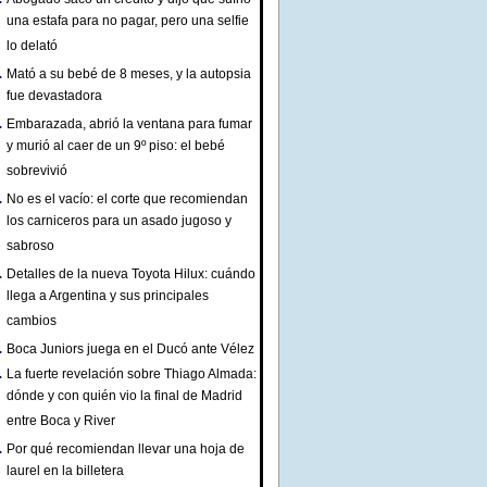
una estafa para no pagar, pero una selfie
lo delató
Mató a su bebé de 8 meses, y la autopsia
fue devastadora
Embarazada, abrió la ventana para fumar
y murió al caer de un 9º piso: el bebé
sobrevivió
No es el vacío: el corte que recomiendan
los carniceros para un asado jugoso y
sabroso
Detalles de la nueva Toyota Hilux: cuándo
llega a Argentina y sus principales
cambios
Boca Juniors juega en el Ducó ante Vélez
La fuerte revelación sobre Thiago Almada:
dónde y con quién vio la final de Madrid
entre Boca y River
Por qué recomiendan llevar una hoja de
laurel en la billetera