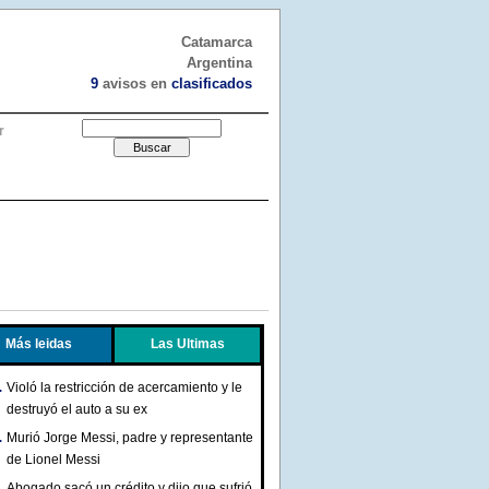
Catamarca
Argentina
9
avisos en
clasificados
r
Más leidas
Las Ultimas
Violó la restricción de acercamiento y le
destruyó el auto a su ex
Murió Jorge Messi, padre y representante
de Lionel Messi
Abogado sacó un crédito y dijo que sufrió