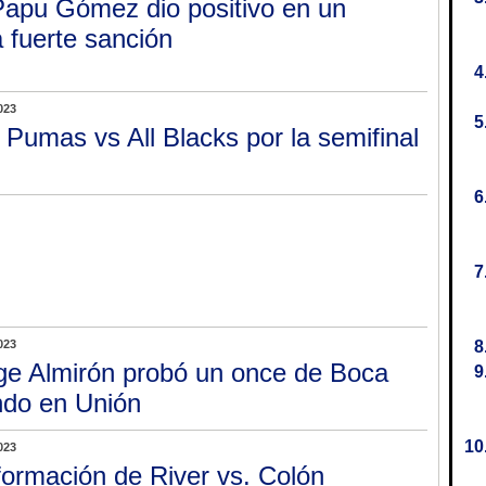
Papu Gómez dio positivo en un
a fuerte sanción
023
 Pumas vs All Blacks por la semifinal
023
ge Almirón probó un once de Boca
ando en Unión
023
formación de River vs. Colón