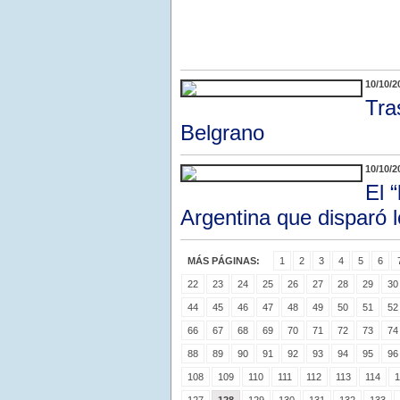
10/10/2
Tra
Belgrano
10/10/2
El 
Argentina que disparó
MÁS PÁGINAS:
1
2
3
4
5
6
22
23
24
25
26
27
28
29
30
44
45
46
47
48
49
50
51
52
66
67
68
69
70
71
72
73
74
88
89
90
91
92
93
94
95
96
108
109
110
111
112
113
114
1