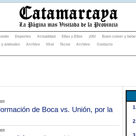
undo
Deportes
Actualidad
Ellas y Ellos
¡Oh!
Buen comer y bebe
 y animales
Archivo
Viral
Tecno
Archivo
Contacto
023
formación de Boca vs. Unión, por la
023