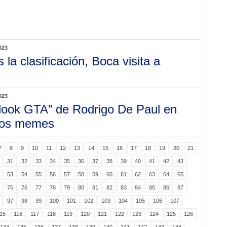
023
s la clasificación, Boca visita a
023
“look GTA” de Rodrigo De Paul en
 los memes
7
8
9
10
11
12
13
14
15
16
17
18
19
20
21
31
32
33
34
35
36
37
38
39
40
41
42
43
53
54
55
56
57
58
59
60
61
62
63
64
65
75
76
77
78
79
80
81
82
83
84
85
86
87
97
98
99
100
101
102
103
104
105
106
107
15
116
117
118
119
120
121
122
123
124
125
126