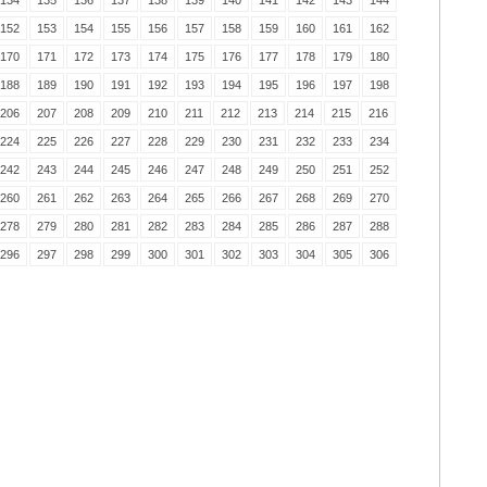
134
135
136
137
138
139
140
141
142
143
144
152
153
154
155
156
157
158
159
160
161
162
170
171
172
173
174
175
176
177
178
179
180
188
189
190
191
192
193
194
195
196
197
198
206
207
208
209
210
211
212
213
214
215
216
224
225
226
227
228
229
230
231
232
233
234
242
243
244
245
246
247
248
249
250
251
252
260
261
262
263
264
265
266
267
268
269
270
278
279
280
281
282
283
284
285
286
287
288
296
297
298
299
300
301
302
303
304
305
306