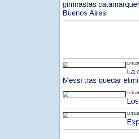
gimnastas catamarqueñ
Buenos Aires
15/10/2
La 
Messi tras quedar elim
14/10/2
Los
13/10/2
Exp