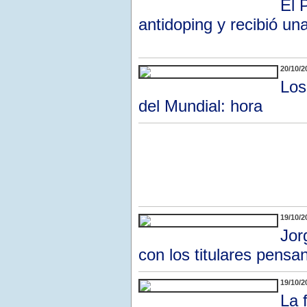
El 
antidoping y recibió un
20/10/2
Los
del Mundial: hora
19/10/2
Jor
con los titulares pens
19/10/2
La 