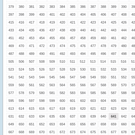
379
380
381
382
383
384
385
386
387
388
389
390
39
397
398
399
400
401
402
403
404
405
406
407
408
40
415
416
417
418
419
420
421
422
423
424
425
426
42
433
434
435
436
437
438
439
440
441
442
443
444
44
451
452
453
454
455
456
457
458
459
460
461
462
46
469
470
471
472
473
474
475
476
477
478
479
480
48
487
488
489
490
491
492
493
494
495
496
497
498
49
505
506
507
508
509
510
511
512
513
514
515
516
51
523
524
525
526
527
528
529
530
531
532
533
534
53
541
542
543
544
545
546
547
548
549
550
551
552
55
559
560
561
562
563
564
565
566
567
568
569
570
57
577
578
579
580
581
582
583
584
585
586
587
588
58
595
596
597
598
599
600
601
602
603
604
605
606
60
613
614
615
616
617
618
619
620
621
622
623
624
62
631
632
633
634
635
636
637
638
639
640
641
642
64
649
650
651
652
653
654
655
656
657
658
659
660
66
667
668
669
670
671
672
673
674
675
676
677
678
67