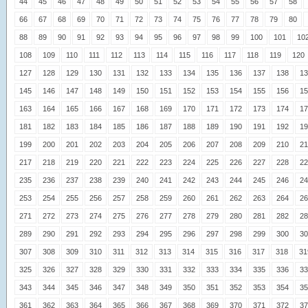
44
45
46
47
48
49
50
51
52
53
54
55
56
57
58
66
67
68
69
70
71
72
73
74
75
76
77
78
79
80
88
89
90
91
92
93
94
95
96
97
98
99
100
101
10
108
109
110
111
112
113
114
115
116
117
118
119
120
127
128
129
130
131
132
133
134
135
136
137
138
13
145
146
147
148
149
150
151
152
153
154
155
156
15
163
164
165
166
167
168
169
170
171
172
173
174
17
181
182
183
184
185
186
187
188
189
190
191
192
19
199
200
201
202
203
204
205
206
207
208
209
210
21
217
218
219
220
221
222
223
224
225
226
227
228
22
235
236
237
238
239
240
241
242
243
244
245
246
24
253
254
255
256
257
258
259
260
261
262
263
264
26
271
272
273
274
275
276
277
278
279
280
281
282
28
289
290
291
292
293
294
295
296
297
298
299
300
30
307
308
309
310
311
312
313
314
315
316
317
318
31
325
326
327
328
329
330
331
332
333
334
335
336
33
343
344
345
346
347
348
349
350
351
352
353
354
35
361
362
363
364
365
366
367
368
369
370
371
372
37