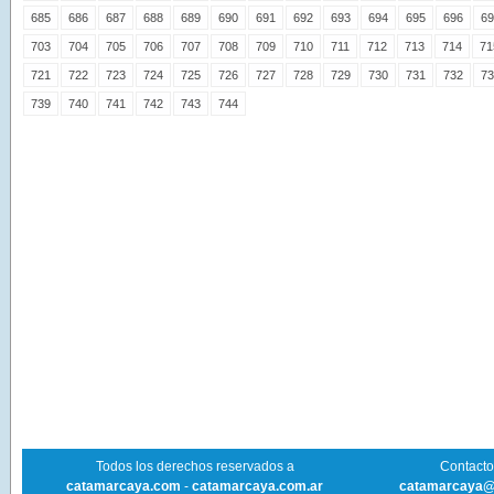
685
686
687
688
689
690
691
692
693
694
695
696
69
703
704
705
706
707
708
709
710
711
712
713
714
71
721
722
723
724
725
726
727
728
729
730
731
732
73
739
740
741
742
743
744
Todos los derechos reservados a
Contacto 
catamarcaya.com
-
catamarcaya.com.ar
catamarcaya@