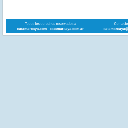
Todos los derechos reservados a
Contacto 
catamarcaya.com
-
catamarcaya.com.ar
catamarcaya@