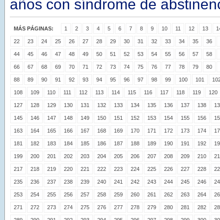
años con síndrome de abstinenc
MÁS PÁGINAS:
1
2
3
4
5
6
7
8
9
10
11
12
13
1
22
23
24
25
26
27
28
29
30
31
32
33
34
35
36
44
45
46
47
48
49
50
51
52
53
54
55
56
57
58
66
67
68
69
70
71
72
73
74
75
76
77
78
79
80
88
89
90
91
92
93
94
95
96
97
98
99
100
101
10
108
109
110
111
112
113
114
115
116
117
118
119
120
127
128
129
130
131
132
133
134
135
136
137
138
13
145
146
147
148
149
150
151
152
153
154
155
156
15
163
164
165
166
167
168
169
170
171
172
173
174
17
181
182
183
184
185
186
187
188
189
190
191
192
19
199
200
201
202
203
204
205
206
207
208
209
210
21
217
218
219
220
221
222
223
224
225
226
227
228
22
235
236
237
238
239
240
241
242
243
244
245
246
24
253
254
255
256
257
258
259
260
261
262
263
264
26
271
272
273
274
275
276
277
278
279
280
281
282
28