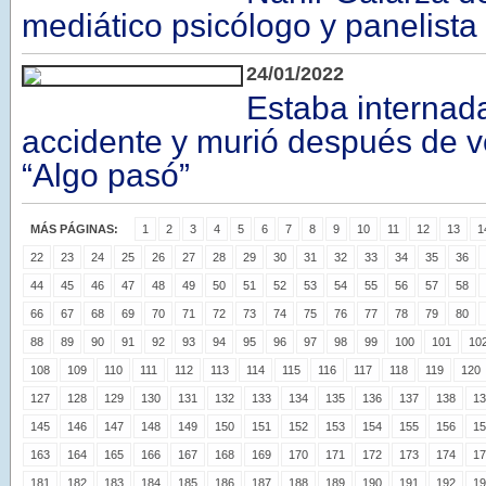
mediático psicólogo y panelista
24/01/2022
Estaba internad
accidente y murió después de v
“Algo pasó”
MÁS PÁGINAS:
1
2
3
4
5
6
7
8
9
10
11
12
13
1
22
23
24
25
26
27
28
29
30
31
32
33
34
35
36
44
45
46
47
48
49
50
51
52
53
54
55
56
57
58
66
67
68
69
70
71
72
73
74
75
76
77
78
79
80
88
89
90
91
92
93
94
95
96
97
98
99
100
101
10
108
109
110
111
112
113
114
115
116
117
118
119
120
127
128
129
130
131
132
133
134
135
136
137
138
13
145
146
147
148
149
150
151
152
153
154
155
156
15
163
164
165
166
167
168
169
170
171
172
173
174
17
181
182
183
184
185
186
187
188
189
190
191
192
19