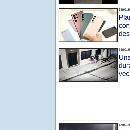
18/02/2
Pla
con
des
18/02/2
Una
dur
vec
18/02/2