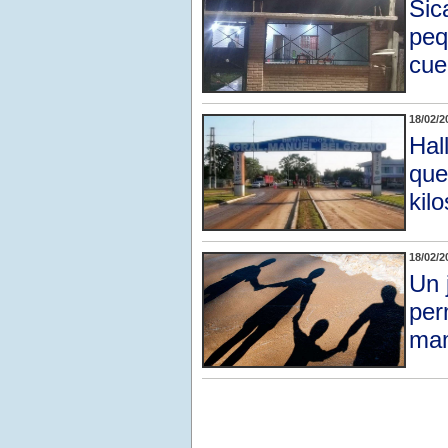
Sic
peq
cue
18/02/2
Hal
que
kilo
18/02/2
Un 
per
mam