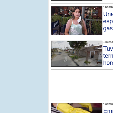
17/02/2
Una
esp
gas
17/02/2
Tuv
ter
hom
17/02/2
Emp