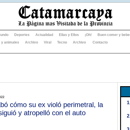
undo
Deportes
Actualidad
Ellas y Ellos
¡Oh!
Buen comer y bebe
 y animales
Archivo
Viral
Tecno
Archivo
Contacto
022
bó cómo su ex violó perimetral, la
siguió y atropelló con el auto