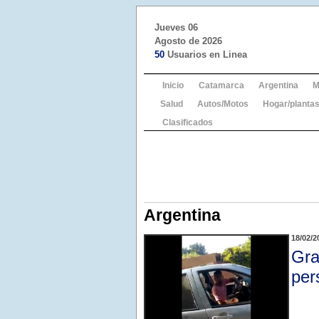
Jueves 06
Agosto de 2026
50
Usuarios en Linea
Inicio
Catamarca
Argentina
M
Salud
Autos/Motos
Hogar/plantas
Clasificados
Argentina
18/02/2
Gra
per