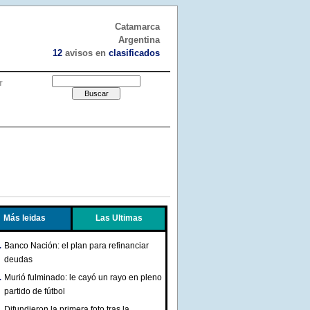
Catamarca
Argentina
12
avisos en
clasificados
r
Más leidas
Las Ultimas
Banco Nación: el plan para refinanciar
deudas
Murió fulminado: le cayó un rayo en pleno
partido de fútbol
Difundieron la primera foto tras la