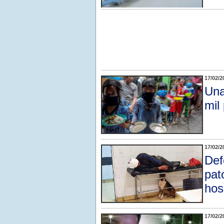
17/02/2
Una
mil
17/02/2
Def
pat
hos
17/02/2