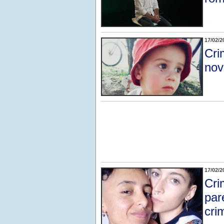
17/02/2
Cri
nov
17/02/2
Cri
par
cri