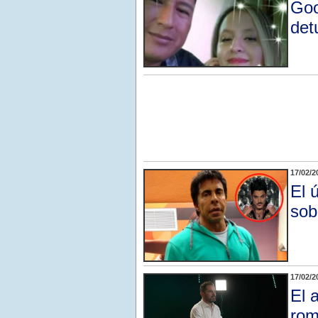
Goo
det
17/02/2
El 
sob
17/02/2
El 
rom