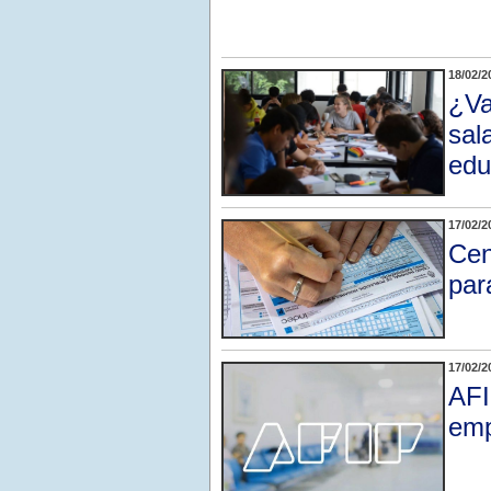
18/02/2
¿Va
sal
edu
17/02/2
Cen
par
17/02/2
AFI
emp