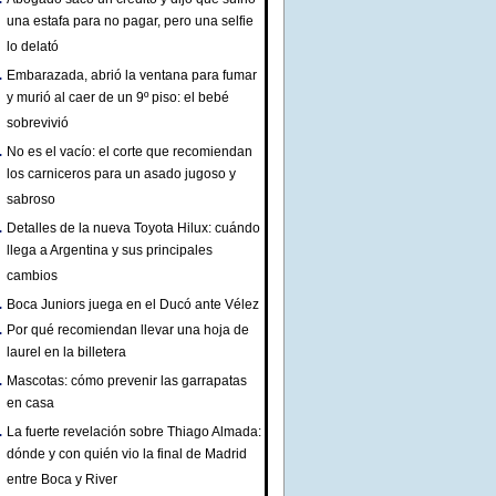
una estafa para no pagar, pero una selfie
lo delató
Embarazada, abrió la ventana para fumar
y murió al caer de un 9º piso: el bebé
sobrevivió
No es el vacío: el corte que recomiendan
los carniceros para un asado jugoso y
sabroso
Detalles de la nueva Toyota Hilux: cuándo
llega a Argentina y sus principales
cambios
Boca Juniors juega en el Ducó ante Vélez
Por qué recomiendan llevar una hoja de
laurel en la billetera
Mascotas: cómo prevenir las garrapatas
en casa
La fuerte revelación sobre Thiago Almada:
dónde y con quién vio la final de Madrid
entre Boca y River