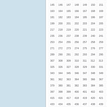
145
146
147
148
149
150
151
163
164
165
166
167
168
169
181
182
183
184
185
186
187
199
200
201
202
203
204
205
217
218
219
220
221
222
223
235
236
237
238
239
240
241
253
254
255
256
257
258
259
271
272
273
274
275
276
277
289
290
291
292
293
294
295
307
308
309
310
311
312
313
325
326
327
328
329
330
331
343
344
345
346
347
348
349
361
362
363
364
365
366
367
379
380
381
382
383
384
385
397
398
399
400
401
402
403
415
416
417
418
419
420
421
433
434
435
436
437
438
439