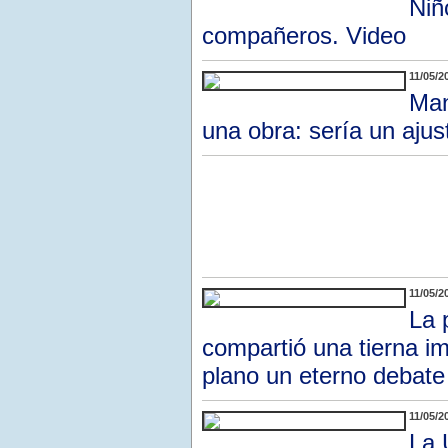
Niñ
compañeros. Video
11/05/2
Man
una obra: sería un ajus
11/05/2
La 
compartió una tierna i
plano un eterno debate
11/05/2
La 