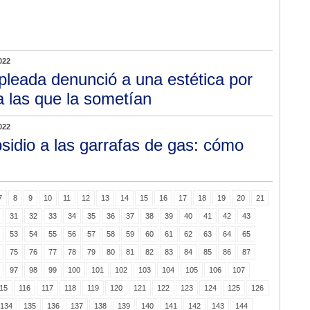
022
leada denunció a una estética por
a las que la sometían
022
sidio a las garrafas de gas: cómo
7
8
9
10
11
12
13
14
15
16
17
18
19
20
21
31
32
33
34
35
36
37
38
39
40
41
42
43
53
54
55
56
57
58
59
60
61
62
63
64
65
75
76
77
78
79
80
81
82
83
84
85
86
87
97
98
99
100
101
102
103
104
105
106
107
15
116
117
118
119
120
121
122
123
124
125
126
134
135
136
137
138
139
140
141
142
143
144