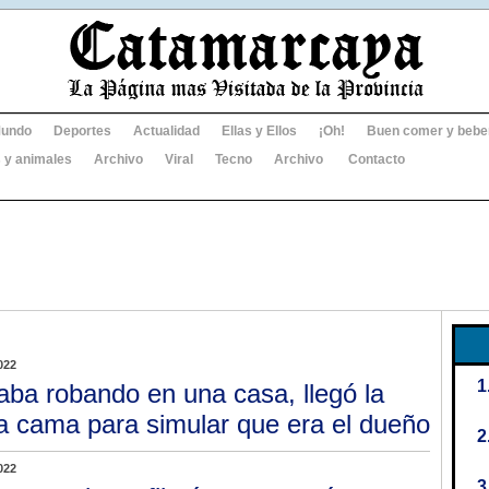
undo
Deportes
Actualidad
Ellas y Ellos
¡Oh!
Buen comer y bebe
 y animales
Archivo
Viral
Tecno
Archivo
Contacto
022
aba robando en una casa, llegó la
la cama para simular que era el dueño
022