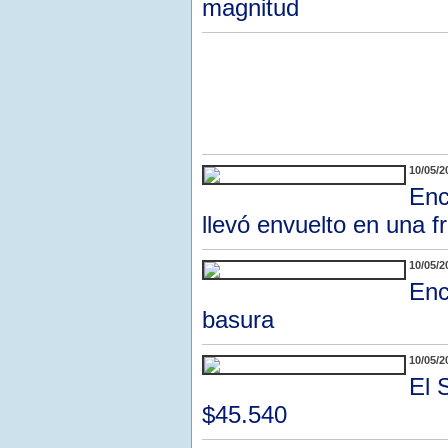
magnitud
10/05/2
Enc
llevó envuelto en una f
10/05/2
Enc
basura
10/05/2
El 
$45.540