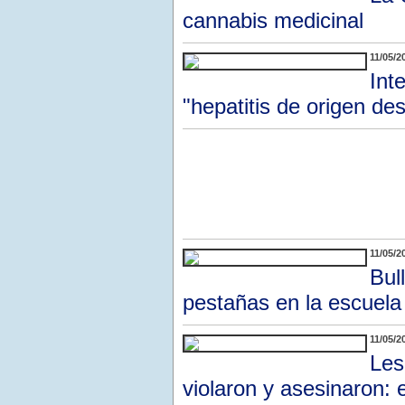
cannabis medicinal
11/05/2
Int
"hepatitis de origen de
11/05/2
Bul
pestañas en la escuela
11/05/2
Les
violaron y asesinaron: 