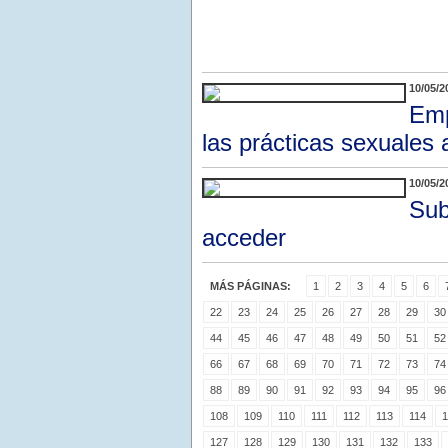
10/05/2
Emp
las prácticas sexuales 
10/05/2
Sub
acceder
MÁS PÁGINAS:
1
2
3
4
5
6
22
23
24
25
26
27
28
29
30
44
45
46
47
48
49
50
51
52
66
67
68
69
70
71
72
73
74
88
89
90
91
92
93
94
95
96
108
109
110
111
112
113
114
1
127
128
129
130
131
132
133