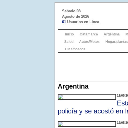
Sabado 08
Agosto de 2026
61
Usuarios en Linea
Inicio
Catamarca
Argentina
M
Salud
Autos/Motos
Hogar/plantas
Clasificados
Argentina
12/05/2
Est
policía y se acostó en 
12/05/2