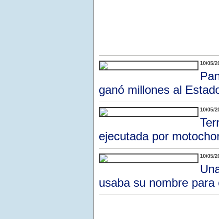
10/05/2
Pan
ganó millones al Estad
10/05/2
Ter
ejecutada por motochor
10/05/2
Una
usaba su nombre para 