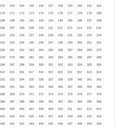
152
153
154
155
156
157
158
159
160
161
162
170
171
172
173
174
175
176
177
178
179
180
188
189
190
191
192
193
194
195
196
197
198
206
207
208
209
210
211
212
213
214
215
216
224
225
226
227
228
229
230
231
232
233
234
242
243
244
245
246
247
248
249
250
251
252
260
261
262
263
264
265
266
267
268
269
270
278
279
280
281
282
283
284
285
286
287
288
296
297
298
299
300
301
302
303
304
305
306
314
315
316
317
318
319
320
321
322
323
324
332
333
334
335
336
337
338
339
340
341
342
350
351
352
353
354
355
356
357
358
359
360
368
369
370
371
372
373
374
375
376
377
378
386
387
388
389
390
391
392
393
394
395
396
404
405
406
407
408
409
410
411
412
413
414
422
423
424
425
426
427
428
429
430
431
432
440
441
442
443
444
445
446
447
448
449
450