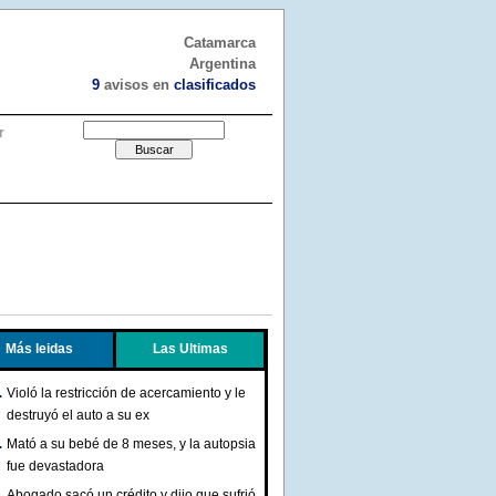
Catamarca
Argentina
9
avisos en
clasificados
r
Más leidas
Las Ultimas
Violó la restricción de acercamiento y le
destruyó el auto a su ex
Mató a su bebé de 8 meses, y la autopsia
fue devastadora
Abogado sacó un crédito y dijo que sufrió