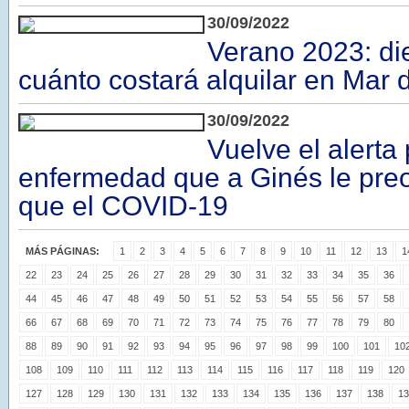
30/09/2022
Verano 2023: di
cuánto costará alquilar en Mar d
30/09/2022
Vuelve el alerta 
enfermedad que a Ginés le pr
que el COVID-19
MÁS PÁGINAS:
1
2
3
4
5
6
7
8
9
10
11
12
13
1
22
23
24
25
26
27
28
29
30
31
32
33
34
35
36
44
45
46
47
48
49
50
51
52
53
54
55
56
57
58
66
67
68
69
70
71
72
73
74
75
76
77
78
79
80
88
89
90
91
92
93
94
95
96
97
98
99
100
101
10
108
109
110
111
112
113
114
115
116
117
118
119
120
127
128
129
130
131
132
133
134
135
136
137
138
13