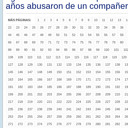
años abusaron de un compañe
MÁS PÁGINAS:
1
2
3
4
5
6
7
8
9
10
11
12
13
1
22
23
24
25
26
27
28
29
30
31
32
33
34
35
36
44
45
46
47
48
49
50
51
52
53
54
55
56
57
58
66
67
68
69
70
71
72
73
74
75
76
77
78
79
80
88
89
90
91
92
93
94
95
96
97
98
99
100
101
10
108
109
110
111
112
113
114
115
116
117
118
119
120
127
128
129
130
131
132
133
134
135
136
137
138
13
145
146
147
148
149
150
151
152
153
154
155
156
15
163
164
165
166
167
168
169
170
171
172
173
174
17
181
182
183
184
185
186
187
188
189
190
191
192
19
199
200
201
202
203
204
205
206
207
208
209
210
21
217
218
219
220
221
222
223
224
225
226
227
228
22
235
236
237
238
239
240
241
242
243
244
245
246
24
253
254
255
256
257
258
259
260
261
262
263
264
26
271
272
273
274
275
276
277
278
279
280
281
282
28