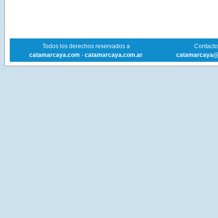
Todos los derechos reservados a
Contacto 
catamarcaya.com
-
catamarcaya.com.ar
catamarcaya@