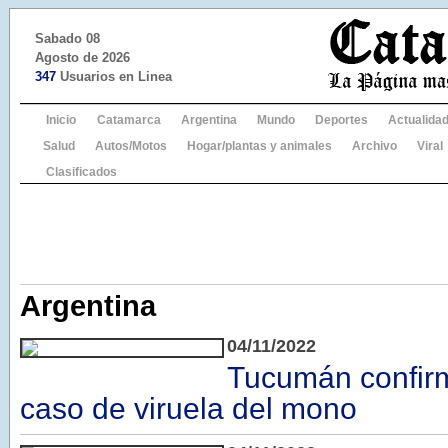
Sabado 08
Agosto de 2026
347
Usuarios en Linea
Inicio
Catamarca
Argentina
Mundo
Deportes
Actualida
Salud
Autos/Motos
Hogar/plantas y animales
Archivo
Viral
Clasificados
Argentina
04/11/2022
Tucumán confir
caso de viruela del mono