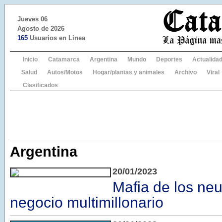
Jueves 06
Agosto de 2026
165
Usuarios en Linea
Inicio
Catamarca
Argentina
Mundo
Deportes
Actualida
Salud
Autos/Motos
Hogar/plantas y animales
Archivo
Viral
Clasificados
Argentina
20/01/2023
Mafia de los ne
negocio multimillonario