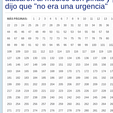
dijo que "no era una urgencia"
MÁS PÁGINAS:
1
2
3
4
5
6
7
8
9
10
11
12
13
1
22
23
24
25
26
27
28
29
30
31
32
33
34
35
36
44
45
46
47
48
49
50
51
52
53
54
55
56
57
58
66
67
68
69
70
71
72
73
74
75
76
77
78
79
80
88
89
90
91
92
93
94
95
96
97
98
99
100
101
10
108
109
110
111
112
113
114
115
116
117
118
119
120
127
128
129
130
131
132
133
134
135
136
137
138
13
145
146
147
148
149
150
151
152
153
154
155
156
15
163
164
165
166
167
168
169
170
171
172
173
174
17
181
182
183
184
185
186
187
188
189
190
191
192
19
199
200
201
202
203
204
205
206
207
208
209
210
21
217
218
219
220
221
222
223
224
225
226
227
228
22
235
236
237
238
239
240
241
242
243
244
245
246
24
253
254
255
256
257
258
259
260
261
262
263
264
26
271
272
273
274
275
276
277
278
279
280
281
282
28