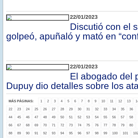
22/01/2023
Discutió con el s
golpeó, apuñaló y mató en “con
22/01/2023
El abogado del 
Dupuy dio detalles sobre los a
MÁS PÁGINAS:
1
2
3
4
5
6
7
8
9
10
11
12
13
1
22
23
24
25
26
27
28
29
30
31
32
33
34
35
36
44
45
46
47
48
49
50
51
52
53
54
55
56
57
58
66
67
68
69
70
71
72
73
74
75
76
77
78
79
80
88
89
90
91
92
93
94
95
96
97
98
99
100
101
10