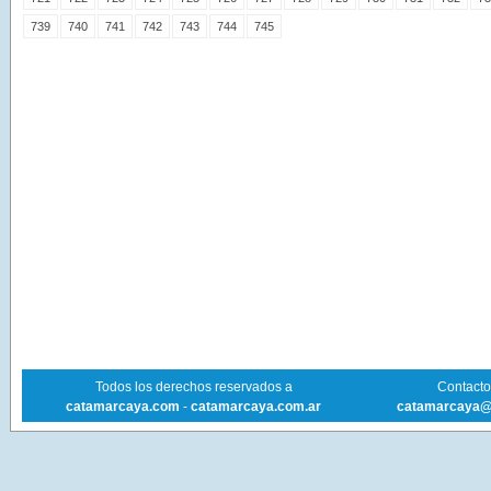
739
740
741
742
743
744
745
Todos los derechos reservados a
Contacto 
catamarcaya.com
-
catamarcaya.com.ar
catamarcaya@