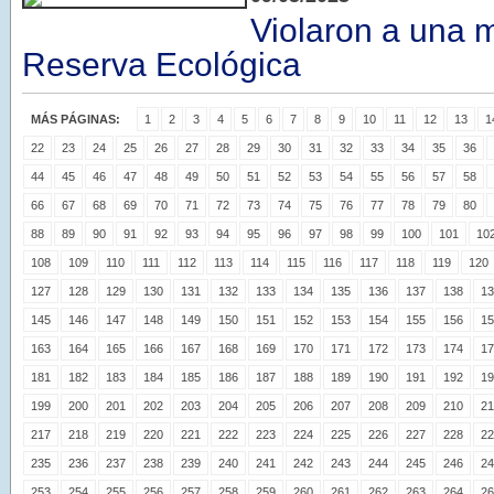
Violaron a una m
Reserva Ecológica
MÁS PÁGINAS:
1
2
3
4
5
6
7
8
9
10
11
12
13
1
22
23
24
25
26
27
28
29
30
31
32
33
34
35
36
44
45
46
47
48
49
50
51
52
53
54
55
56
57
58
66
67
68
69
70
71
72
73
74
75
76
77
78
79
80
88
89
90
91
92
93
94
95
96
97
98
99
100
101
10
108
109
110
111
112
113
114
115
116
117
118
119
120
127
128
129
130
131
132
133
134
135
136
137
138
13
145
146
147
148
149
150
151
152
153
154
155
156
15
163
164
165
166
167
168
169
170
171
172
173
174
17
181
182
183
184
185
186
187
188
189
190
191
192
19
199
200
201
202
203
204
205
206
207
208
209
210
21
217
218
219
220
221
222
223
224
225
226
227
228
22
235
236
237
238
239
240
241
242
243
244
245
246
24
253
254
255
256
257
258
259
260
261
262
263
264
26