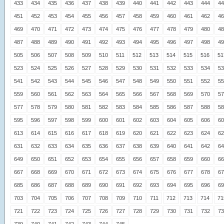
433
434
435
436
437
438
439
440
441
442
443
444
44
451
452
453
454
455
456
457
458
459
460
461
462
46
469
470
471
472
473
474
475
476
477
478
479
480
48
487
488
489
490
491
492
493
494
495
496
497
498
49
505
506
507
508
509
510
511
512
513
514
515
516
51
523
524
525
526
527
528
529
530
531
532
533
534
53
541
542
543
544
545
546
547
548
549
550
551
552
55
559
560
561
562
563
564
565
566
567
568
569
570
57
577
578
579
580
581
582
583
584
585
586
587
588
58
595
596
597
598
599
600
601
602
603
604
605
606
60
613
614
615
616
617
618
619
620
621
622
623
624
62
631
632
633
634
635
636
637
638
639
640
641
642
64
649
650
651
652
653
654
655
656
657
658
659
660
66
667
668
669
670
671
672
673
674
675
676
677
678
67
685
686
687
688
689
690
691
692
693
694
695
696
69
703
704
705
706
707
708
709
710
711
712
713
714
71
721
722
723
724
725
726
727
728
729
730
731
732
73