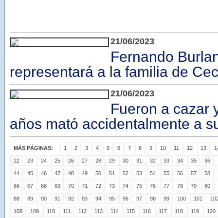
21/06/2023
Fernando Burla
representará a la familia de Cec
21/06/2023
Fueron a cazar 
años mató accidentalmente a 
MÁS PÁGINAS:
1
2
3
4
5
6
7
8
9
10
11
12
13
1
22
23
24
25
26
27
28
29
30
31
32
33
34
35
36
44
45
46
47
48
49
50
51
52
53
54
55
56
57
58
66
67
68
69
70
71
72
73
74
75
76
77
78
79
80
88
89
90
91
92
93
94
95
96
97
98
99
100
101
10
108
109
110
111
112
113
114
115
116
117
118
119
120