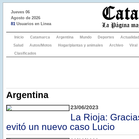
Jueves 06
Agosto de 2026
81
Usuarios en Linea
Inicio
Catamarca
Argentina
Mundo
Deportes
Actualida
Salud
Autos/Motos
Hogar/plantas y animales
Archivo
Viral
Clasificados
Argentina
23/06/2023
La Rioja: Gracia
evitó un nuevo caso Lucio