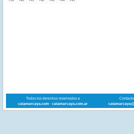
739
740
741
742
743
744
745
Todos los derechos reservados a
Contacto 
catamarcaya.com
-
catamarcaya.com.ar
catamarcaya@