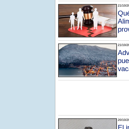
21/10/2
Qué
Ali
pro
21/10/2
Adv
pue
vac
20/10/2
El 