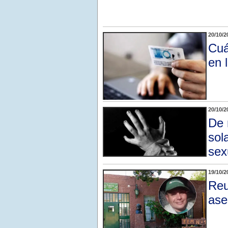
20/10/2
Cuá
en 
20/10/2
De 
sol
sex
19/10/2
Reu
ase