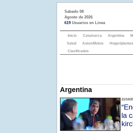
Sabado 08
Agosto de 2026
619
Usuarios en Linea
Inicio
Catamarca
Argentina
M
Salud
Autos/Motos
Hogar/plantas
Clasificados
Argentina
21/10/2
“En
la 
kir