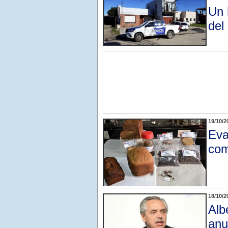
Un 
del
19/10/2
Eva
com
18/10/2
Alb
anu