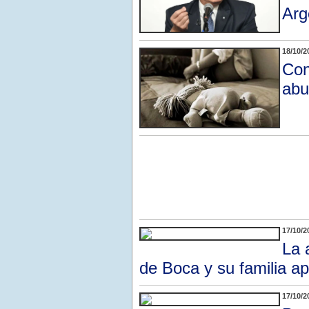
Arg
18/10/2
Con
abu
17/10/2
La 
de Boca y su familia ap
17/10/2