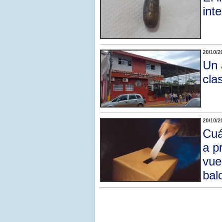
int
20/10/2
Un 
cla
20/10/2
Cuá
a p
vue
bal