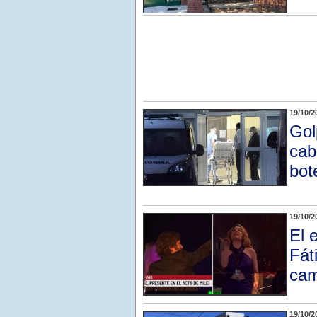
19/10/2
Gol
cab
bot
19/10/2
El 
Fát
cam
19/10/2