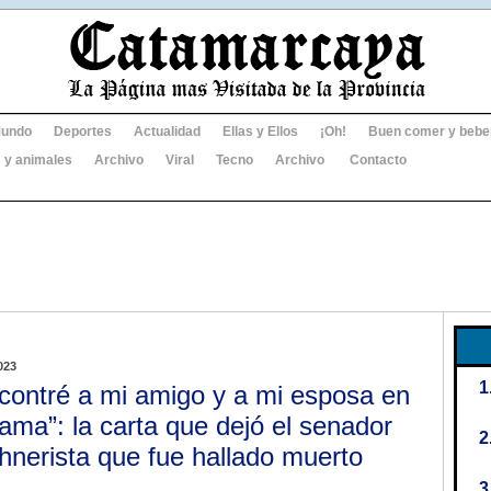
undo
Deportes
Actualidad
Ellas y Ellos
¡Oh!
Buen comer y bebe
 y animales
Archivo
Viral
Tecno
Archivo
Contacto
023
contré a mi amigo y a mi esposa en
cama”: la carta que dejó el senador
chnerista que fue hallado muerto