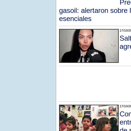
Pre
gasoil: alertaron sobre 
esenciales
17/10/2
Sal
agr
17/10/2
Com
ent
de 