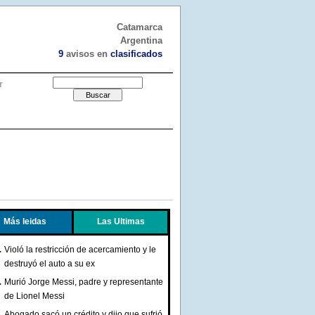
Catamarca
Argentina
9
avisos en
clasificados
r
Más leidas
Las Ultimas
Violó la restricción de acercamiento y le
destruyó el auto a su ex
Murió Jorge Messi, padre y representante
de Lionel Messi
Abogado sacó un crédito y dijo que sufrió