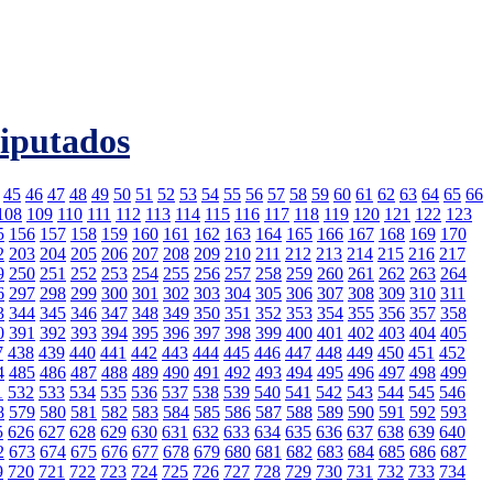
Diputados
45
46
47
48
49
50
51
52
53
54
55
56
57
58
59
60
61
62
63
64
65
66
108
109
110
111
112
113
114
115
116
117
118
119
120
121
122
123
5
156
157
158
159
160
161
162
163
164
165
166
167
168
169
170
2
203
204
205
206
207
208
209
210
211
212
213
214
215
216
217
9
250
251
252
253
254
255
256
257
258
259
260
261
262
263
264
6
297
298
299
300
301
302
303
304
305
306
307
308
309
310
311
3
344
345
346
347
348
349
350
351
352
353
354
355
356
357
358
0
391
392
393
394
395
396
397
398
399
400
401
402
403
404
405
7
438
439
440
441
442
443
444
445
446
447
448
449
450
451
452
4
485
486
487
488
489
490
491
492
493
494
495
496
497
498
499
1
532
533
534
535
536
537
538
539
540
541
542
543
544
545
546
8
579
580
581
582
583
584
585
586
587
588
589
590
591
592
593
5
626
627
628
629
630
631
632
633
634
635
636
637
638
639
640
2
673
674
675
676
677
678
679
680
681
682
683
684
685
686
687
9
720
721
722
723
724
725
726
727
728
729
730
731
732
733
734