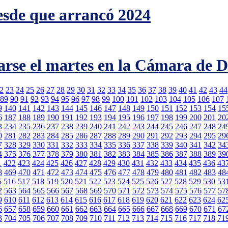
esde que arrancó 2024
arse el martes en la Cámara de 
2
23
24
25
26
27
28
29
30
31
32
33
34
35
36
37
38
39
40
41
42
43
44
89
90
91
92
93
94
95
96
97
98
99
100
101
102
103
104
105
106
107
9
140
141
142
143
144
145
146
147
148
149
150
151
152
153
154
15
6
187
188
189
190
191
192
193
194
195
196
197
198
199
200
201
20
3
234
235
236
237
238
239
240
241
242
243
244
245
246
247
248
24
0
281
282
283
284
285
286
287
288
289
290
291
292
293
294
295
29
7
328
329
330
331
332
333
334
335
336
337
338
339
340
341
342
34
4
375
376
377
378
379
380
381
382
383
384
385
386
387
388
389
39
1
422
423
424
425
426
427
428
429
430
431
432
433
434
435
436
43
8
469
470
471
472
473
474
475
476
477
478
479
480
481
482
483
48
5
516
517
518
519
520
521
522
523
524
525
526
527
528
529
530
53
2
563
564
565
566
567
568
569
570
571
572
573
574
575
576
577
57
9
610
611
612
613
614
615
616
617
618
619
620
621
622
623
624
62
6
657
658
659
660
661
662
663
664
665
666
667
668
669
670
671
67
3
704
705
706
707
708
709
710
711
712
713
714
715
716
717
718
71