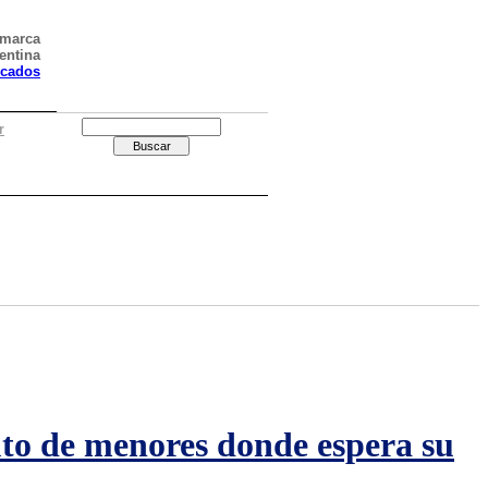
amarca
entina
icados
r
tuto de menores donde espera su