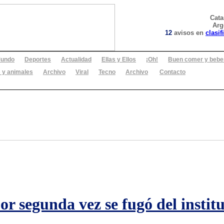
Cat
Arg
12
avisos en
clasif
undo
Deportes
Actualidad
Ellas y Ellos
¡Oh!
Buen comer y bebe
 y animales
Archivo
Viral
Tecno
Archivo
Contacto
or segunda vez se fugó del insti