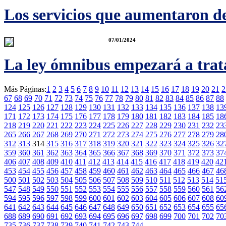
Los servicios que aumentaron d
07/01/2024
La ley ómnibus empezará a trat
Más Páginas:
1
2
3
4
5
6
7
8
9
10
11
12
13
14
15
16
17
18
19
20
21
2
67
68
69
70
71
72
73
74
75
76
77
78
79
80
81
82
83
84
85
86
87
88
124
125
126
127
128
129
130
131
132
133
134
135
136
137
138
13
171
172
173
174
175
176
177
178
179
180
181
182
183
184
185
18
218
219
220
221
222
223
224
225
226
227
228
229
230
231
232
23
265
266
267
268
269
270
271
272
273
274
275
276
277
278
279
28
312
313
314
315
316
317
318
319
320
321
322
323
324
325
326
32
359
360
361
362
363
364
365
366
367
368
369
370
371
372
373
37
406
407
408
409
410
411
412
413
414
415
416
417
418
419
420
42
453
454
455
456
457
458
459
460
461
462
463
464
465
466
467
46
500
501
502
503
504
505
506
507
508
509
510
511
512
513
514
51
547
548
549
550
551
552
553
554
555
556
557
558
559
560
561
56
594
595
596
597
598
599
600
601
602
603
604
605
606
607
608
60
641
642
643
644
645
646
647
648
649
650
651
652
653
654
655
65
688
689
690
691
692
693
694
695
696
697
698
699
700
701
702
70
735
736
737
738
739
740
741
742
743
744