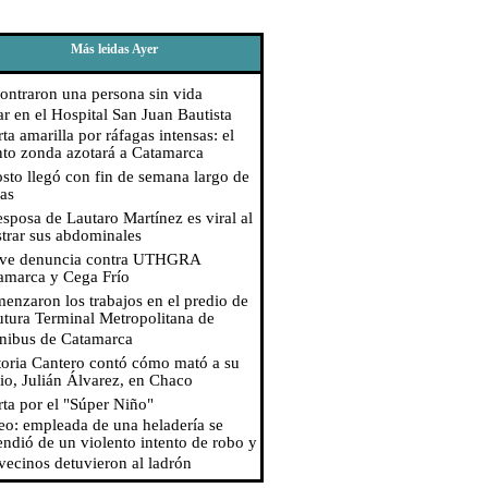
Más leidas Ayer
ontraron una persona sin vida
ar en el Hospital San Juan Bautista
ta amarilla por ráfagas intensas: el
nto zonda azotará a Catamarca
sto llegó con fin de semana largo de
ías
esposa de Lautaro Martínez es viral al
trar sus abdominales
ve denuncia contra UTHGRA
amarca y Cega Frío
enzaron los trabajos en el predio de
futura Terminal Metropolitana de
ibus de Catamarca
toria Cantero contó cómo mató a su
io, Julián Álvarez, en Chaco
rta por el "Súper Niño"
eo: empleada de una heladería se
endió de un violento intento de robo y
 vecinos detuvieron al ladrón