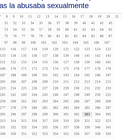
tras la abusaba sexualmente
7
8
9
10
11
12
13
14
15
16
17
18
19
20
21
31
32
33
34
35
36
37
38
39
40
41
42
43
53
54
55
56
57
58
59
60
61
62
63
64
65
75
76
77
78
79
80
81
82
83
84
85
86
87
97
98
99
100
101
102
103
104
105
106
107
115
116
117
118
119
120
121
122
123
124
125
133
134
135
136
137
138
139
140
141
142
143
151
152
153
154
155
156
157
158
159
160
161
169
170
171
172
173
174
175
176
177
178
179
187
188
189
190
191
192
193
194
195
196
197
205
206
207
208
209
210
211
212
213
214
215
223
224
225
226
227
228
229
230
231
232
233
241
242
243
244
245
246
247
248
249
250
251
259
260
261
262
263
264
265
266
267
268
269
277
278
279
280
281
282
283
284
285
286
287
295
296
297
298
299
300
301
302
303
304
305
313
314
315
316
317
318
319
320
321
322
323
331
332
333
334
335
336
337
338
339
340
341
349
350
351
352
353
354
355
356
357
358
359