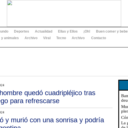
undo
Deportes
Actualidad
Ellas y Ellos
¡Oh!
Buen comer y bebe
 y animales
Archivo
Viral
Tecno
Archivo
Contacto
024
hombre quedó cuadripléjico tras
Ban
iego para refrescarse
deu
Mur
ple
024
Cóm
ió y murió con una sonrisa y podría
La 
gentina
de l