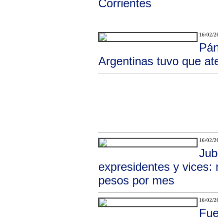
Corrientes
16/02/2
Pán
Argentinas tuvo que at
16/02/2
Jub
expresidentes y vices:
pesos por mes
16/02/2
Fue