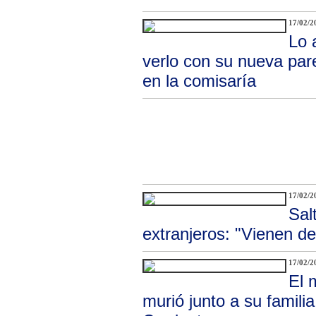
17/02/2
Lo 
verlo con su nueva par
en la comisaría
17/02/2
Sal
extranjeros: "Vienen de
17/02/2
El 
murió junto a su famil