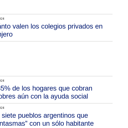
024
nto valen los colegios privados en
njero
024
85% de los hogares que cobran
obres aún con la ayuda social
024
 siete pueblos argentinos que
antasmas” con un sólo habitante