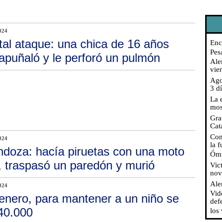
024
tal ataque: una chica de 16 años
Enc
Pes
 apuñaló y le perforó un pulmón
Aler
vie
Ago
3 d
La 
mos
Gra
Cat
Com
024
la 
doza: hacía piruetas con una moto
Ómn
 traspasó un paredón y murió
Vic
nov
Ale
024
Vid
enero, para mantener a un niño se
def
40.000
los