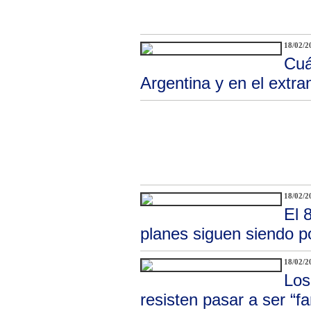
18/02/2
Cuá
Argentina y en el extra
18/02/2
El 
planes siguen siendo p
18/02/2
Los
resisten pasar a ser “f