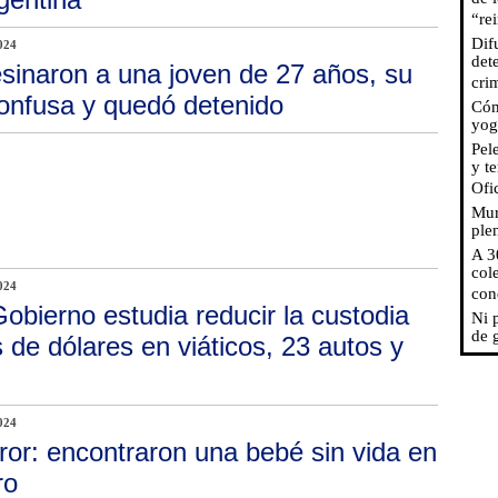
“re
Dif
024
det
sinaron a una joven de 27 años, su
cri
confusa y quedó detenido
Cóm
yog
Pel
y t
Ofi
Mur
ple
A 3
col
024
con
Gobierno estudia reducir la custodia
Ni 
de 
 de dólares en viáticos, 23 autos y
024
ror: encontraron una bebé sin vida en
ro