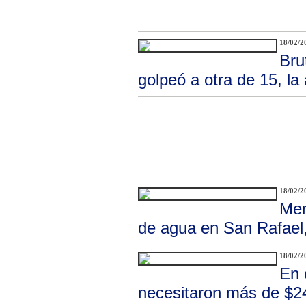
18/02/2
Bru
golpeó a otra de 15, la
18/02/2
Men
de agua en San Rafael,
18/02/2
En 
necesitaron más de $2