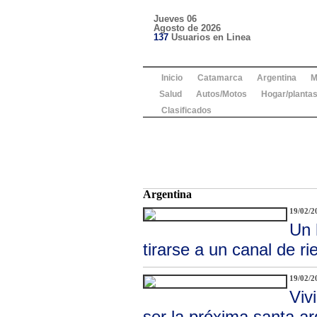
Jueves 06
Agosto de 2026
137
Usuarios en Linea
Inicio
Catamarca
Argentina
M
Salud
Autos/Motos
Hogar/plantas
Clasificados
Argentina
19/02/2
Un 
tirarse a un canal de r
19/02/2
Viv
ser la próxima santa ar