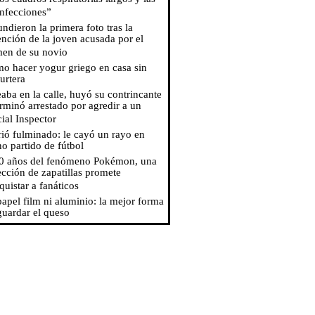
infecciones”
undieron la primera foto tras la
ención de la joven acusada por el
men de su novio
o hacer yogur griego en casa sin
urtera
eaba en la calle, huyó su contrincante
erminó arrestado por agredir a un
cial Inspector
ió fulminado: le cayó un rayo en
no partido de fútbol
0 años del fenómeno Pokémon, una
ección de zapatillas promete
quistar a fanáticos
papel film ni aluminio: la mejor forma
guardar el queso