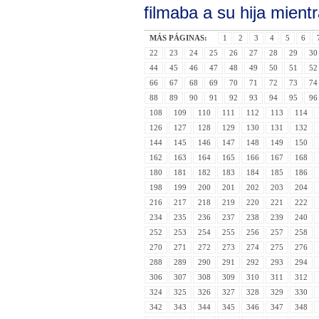
filmaba a su hija mien
MÁS PÁGINAS:
1
2
3
4
5
6
22
23
24
25
26
27
28
29
30
44
45
46
47
48
49
50
51
52
66
67
68
69
70
71
72
73
74
88
89
90
91
92
93
94
95
96
108
109
110
111
112
113
114
126
127
128
129
130
131
132
144
145
146
147
148
149
150
162
163
164
165
166
167
168
180
181
182
183
184
185
186
198
199
200
201
202
203
204
216
217
218
219
220
221
222
234
235
236
237
238
239
240
252
253
254
255
256
257
258
270
271
272
273
274
275
276
288
289
290
291
292
293
294
306
307
308
309
310
311
312
324
325
326
327
328
329
330
342
343
344
345
346
347
348