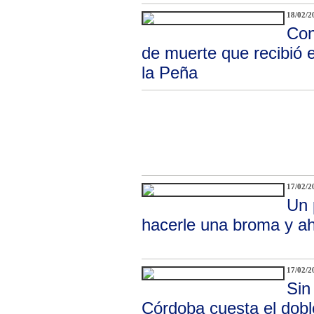
18/02/2
Con
de muerte que recibió e
la Peña
17/02/2
Un 
hacerle una broma y ah
17/02/2
Sin
Córdoba cuesta el dob