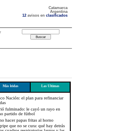
Catamarca
Argentina
12
avisos en
clasificados
r
Más leidas
Las Ultimas
co Nación: el plan para refinanciar
das
ió fulminado: le cayó un rayo en
no partido de fútbol
o hacer papas fritas al horno
gripe que no se cura: qué hay detrás
os cuadros respiratorias largos y las