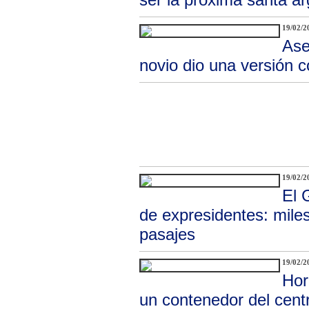
19/02/2
Ase
novio dio una versión 
19/02/2
El 
de expresidentes: miles
pasajes
19/02/2
Hor
un contenedor del cent