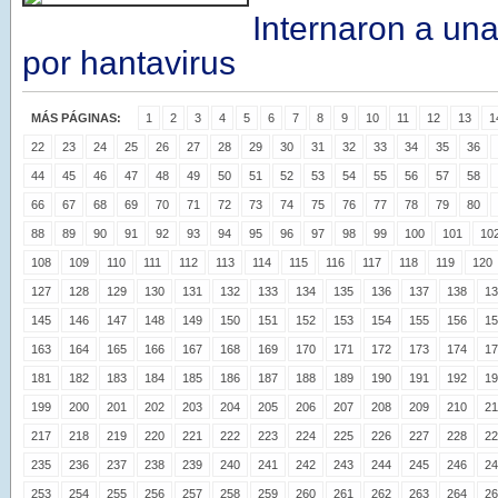
Internaron a un
por hantavirus
MÁS PÁGINAS:
1
2
3
4
5
6
7
8
9
10
11
12
13
1
22
23
24
25
26
27
28
29
30
31
32
33
34
35
36
44
45
46
47
48
49
50
51
52
53
54
55
56
57
58
66
67
68
69
70
71
72
73
74
75
76
77
78
79
80
88
89
90
91
92
93
94
95
96
97
98
99
100
101
10
108
109
110
111
112
113
114
115
116
117
118
119
120
127
128
129
130
131
132
133
134
135
136
137
138
13
145
146
147
148
149
150
151
152
153
154
155
156
15
163
164
165
166
167
168
169
170
171
172
173
174
17
181
182
183
184
185
186
187
188
189
190
191
192
19
199
200
201
202
203
204
205
206
207
208
209
210
21
217
218
219
220
221
222
223
224
225
226
227
228
22
235
236
237
238
239
240
241
242
243
244
245
246
24
253
254
255
256
257
258
259
260
261
262
263
264
26