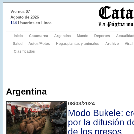
Viernes 07
Agosto de 2026
144
Usuarios en Linea
Inicio
Catamarca
Argentina
Mundo
Deportes
Actualida
Salud
Autos/Motos
Hogar/plantas y animales
Archivo
Viral
Clasificados
Argentina
08/03/2024
Modo Bukele: cr
por la difusión 
de los presos