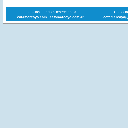
Todos los derechos reservados a
Contacto 
catamarcaya.com
-
catamarcaya.com.ar
catamarcaya@