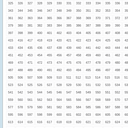
325
326
327
328
329
330
331
332
333
334
335
336
33
343
344
345
346
347
348
349
350
351
352
353
354
35
361
362
363
364
365
366
367
368
369
370
371
372
37
379
380
381
382
383
384
385
386
387
388
389
390
39
397
398
399
400
401
402
403
404
405
406
407
408
40
415
416
417
418
419
420
421
422
423
424
425
426
42
433
434
435
436
437
438
439
440
441
442
443
444
44
451
452
453
454
455
456
457
458
459
460
461
462
46
469
470
471
472
473
474
475
476
477
478
479
480
48
487
488
489
490
491
492
493
494
495
496
497
498
49
505
506
507
508
509
510
511
512
513
514
515
516
51
523
524
525
526
527
528
529
530
531
532
533
534
53
541
542
543
544
545
546
547
548
549
550
551
552
55
559
560
561
562
563
564
565
566
567
568
569
570
57
577
578
579
580
581
582
583
584
585
586
587
588
58
595
596
597
598
599
600
601
602
603
604
605
606
60
613
614
615
616
617
618
619
620
621
622
623
624
62