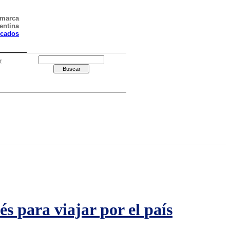
amarca
entina
icados
r
s para viajar por el país