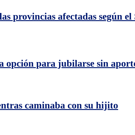
 las provincias afectadas según e
la opción para jubilarse sin aport
ntras caminaba con su hijito