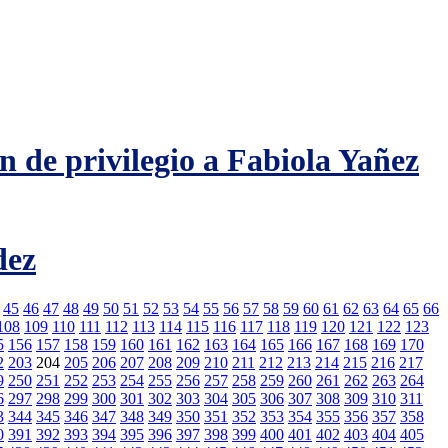
ón de privilegio a Fabiola Yañez
dez
45
46
47
48
49
50
51
52
53
54
55
56
57
58
59
60
61
62
63
64
65
66
108
109
110
111
112
113
114
115
116
117
118
119
120
121
122
123
5
156
157
158
159
160
161
162
163
164
165
166
167
168
169
170
2
203
204
205
206
207
208
209
210
211
212
213
214
215
216
217
9
250
251
252
253
254
255
256
257
258
259
260
261
262
263
264
6
297
298
299
300
301
302
303
304
305
306
307
308
309
310
311
3
344
345
346
347
348
349
350
351
352
353
354
355
356
357
358
0
391
392
393
394
395
396
397
398
399
400
401
402
403
404
405