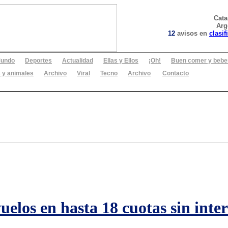
Cat
Arg
12
avisos en
clasif
undo
Deportes
Actualidad
Ellas y Ellos
¡Oh!
Buen comer y bebe
 y animales
Archivo
Viral
Tecno
Archivo
Contacto
elos en hasta 18 cuotas sin interé