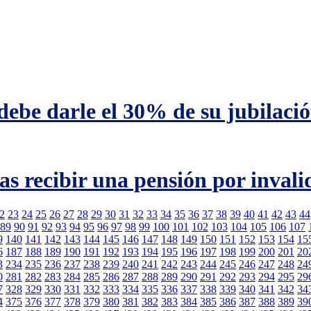
 debe darle el 30% de su jubilaci
as recibir una pensión por invali
2
23
24
25
26
27
28
29
30
31
32
33
34
35
36
37
38
39
40
41
42
43
44
89
90
91
92
93
94
95
96
97
98
99
100
101
102
103
104
105
106
107
9
140
141
142
143
144
145
146
147
148
149
150
151
152
153
154
15
6
187
188
189
190
191
192
193
194
195
196
197
198
199
200
201
20
3
234
235
236
237
238
239
240
241
242
243
244
245
246
247
248
24
0
281
282
283
284
285
286
287
288
289
290
291
292
293
294
295
29
7
328
329
330
331
332
333
334
335
336
337
338
339
340
341
342
34
4
375
376
377
378
379
380
381
382
383
384
385
386
387
388
389
39