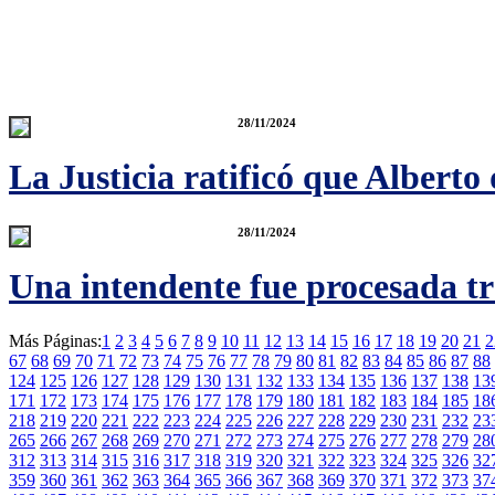
28/11/2024
La Justicia ratificó que Alberto
28/11/2024
Una intendente fue procesada tr
Más Páginas:
1
2
3
4
5
6
7
8
9
10
11
12
13
14
15
16
17
18
19
20
21
2
67
68
69
70
71
72
73
74
75
76
77
78
79
80
81
82
83
84
85
86
87
88
124
125
126
127
128
129
130
131
132
133
134
135
136
137
138
13
171
172
173
174
175
176
177
178
179
180
181
182
183
184
185
18
218
219
220
221
222
223
224
225
226
227
228
229
230
231
232
23
265
266
267
268
269
270
271
272
273
274
275
276
277
278
279
28
312
313
314
315
316
317
318
319
320
321
322
323
324
325
326
32
359
360
361
362
363
364
365
366
367
368
369
370
371
372
373
37