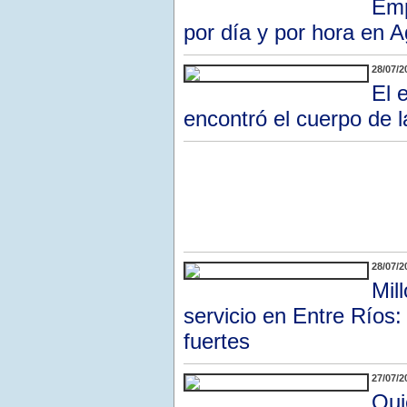
Emp
por día y por hora en 
28/07/2
El 
encontró el cuerpo de 
28/07/2
Mil
servicio en Entre Ríos:
fuertes
27/07/2
Qui