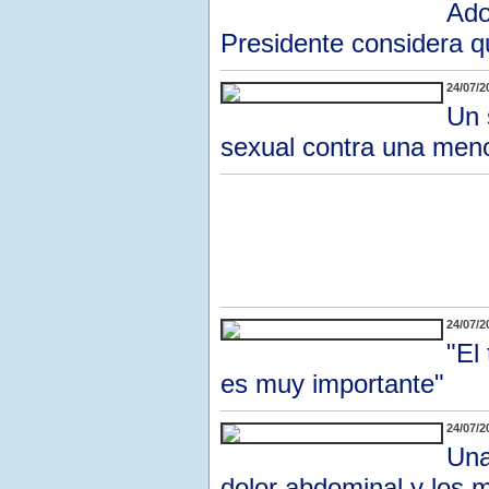
Ado
Presidente considera qu
24/07/2
Un 
sexual contra una me
24/07/2
"El
es muy importante"
24/07/2
Una
dolor abdominal y los 