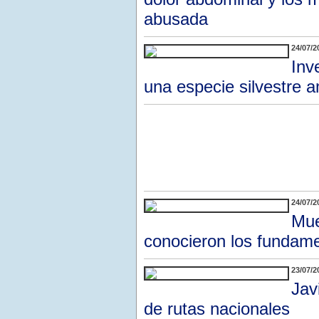
abusada
24/07/2
Inv
una especie silvestre a
24/07/2
Mue
conocieron los fundame
23/07/2
Jav
de rutas nacionales