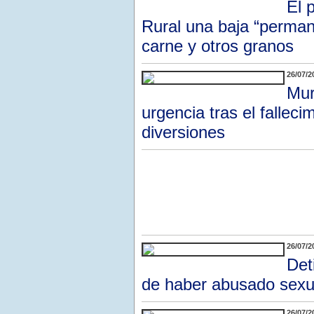
El 
Rural una baja “permane
carne y otros granos
26/07/2
Mur
urgencia tras el falle
diversiones
26/07/2
Det
de haber abusado sexu
26/07/2