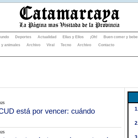
undo
Deportes
Actualidad
Ellas y Ellos
¡Oh!
Buen comer y bebe
 y animales
Archivo
Viral
Tecno
Archivo
Contacto
025
CUD está por vencer: cuándo
025