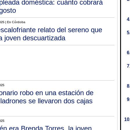
leada doméstica: cuánto cobrará
Agosto
025 | En Córdoba
escalofriante relato del sereno que
la joven descuartizada
025
lonario robo en una estación de
 ladrones se llevaron dos cajas
025
én era Brenda Torres, la joven