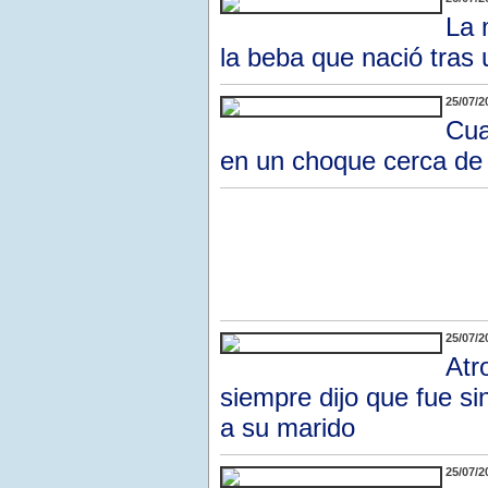
La 
la beba que nació tras
25/07/2
Cua
en un choque cerca de
25/07/2
Atr
siempre dijo que fue si
a su marido
25/07/2