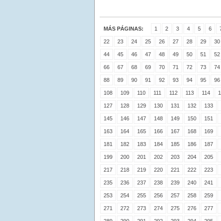
MÁS PÁGINAS:
1
2
3
4
5
6
22
23
24
25
26
27
28
29
30
44
45
46
47
48
49
50
51
52
66
67
68
69
70
71
72
73
74
88
89
90
91
92
93
94
95
96
108
109
110
111
112
113
114
1
127
128
129
130
131
132
133
145
146
147
148
149
150
151
163
164
165
166
167
168
169
181
182
183
184
185
186
187
199
200
201
202
203
204
205
217
218
219
220
221
222
223
235
236
237
238
239
240
241
253
254
255
256
257
258
259
271
272
273
274
275
276
277