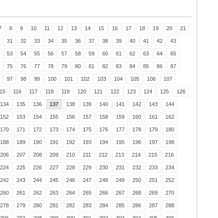
7
8
9
10
11
12
13
14
15
16
17
18
19
20
21
31
32
33
34
35
36
37
38
39
40
41
42
43
53
54
55
56
57
58
59
60
61
62
63
64
65
75
76
77
78
79
80
81
82
83
84
85
86
87
97
98
99
100
101
102
103
104
105
106
107
15
116
117
118
119
120
121
122
123
124
125
126
134
135
136
137
138
139
140
141
142
143
144
152
153
154
155
156
157
158
159
160
161
162
170
171
172
173
174
175
176
177
178
179
180
188
189
190
191
192
193
194
195
196
197
198
206
207
208
209
210
211
212
213
214
215
216
224
225
226
227
228
229
230
231
232
233
234
242
243
244
245
246
247
248
249
250
251
252
260
261
262
263
264
265
266
267
268
269
270
278
279
280
281
282
283
284
285
286
287
288