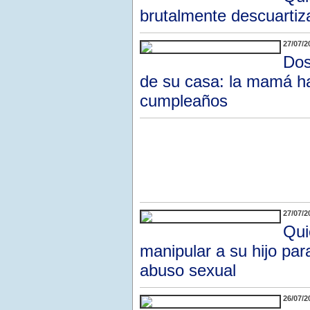
brutalmente descuarti
27/07/2
Dos
de su casa: la mamá ha
cumpleaños
27/07/2
Qui
manipular a su hijo pa
abuso sexual
26/07/2