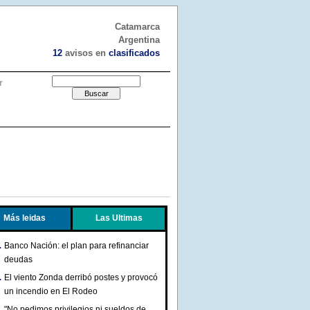
Catamarca
Argentina
12
avisos en
clasificados
r
Más leidas
Las Ultimas
Banco Nación: el plan para refinanciar
deudas
El viento Zonda derribó postes y provocó
un incendio en El Rodeo
"No pedimos privilegios ni sueldos de