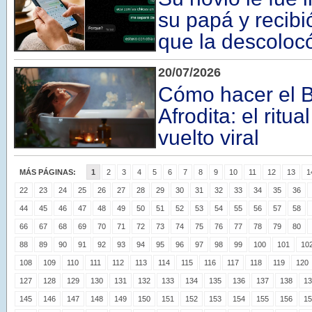
su papá y recib
que la descoloc
20/07/2026
Cómo hacer el 
Afrodita: el ritu
vuelto viral
MÁS PÁGINAS:
1
2
3
4
5
6
7
8
9
10
11
12
13
1
22
23
24
25
26
27
28
29
30
31
32
33
34
35
36
44
45
46
47
48
49
50
51
52
53
54
55
56
57
58
66
67
68
69
70
71
72
73
74
75
76
77
78
79
80
88
89
90
91
92
93
94
95
96
97
98
99
100
101
10
108
109
110
111
112
113
114
115
116
117
118
119
120
127
128
129
130
131
132
133
134
135
136
137
138
13
145
146
147
148
149
150
151
152
153
154
155
156
15