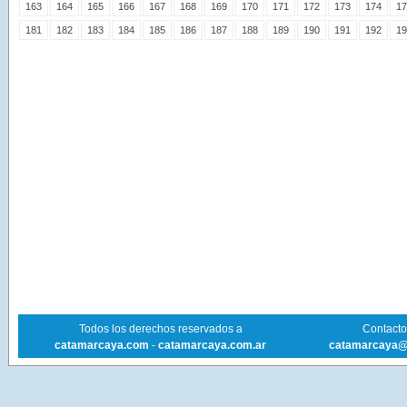
163
164
165
166
167
168
169
170
171
172
173
174
17
181
182
183
184
185
186
187
188
189
190
191
192
19
Todos los derechos reservados a
Contacto 
catamarcaya.com
-
catamarcaya.com.ar
catamarcaya@