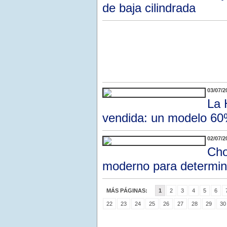
de baja cilindrada
03/07/2
La 
vendida: un modelo 60%
02/07/2
Cho
moderno para determin
MÁS PÁGINAS:
1
2
3
4
5
6
22
23
24
25
26
27
28
29
30