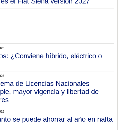
 es el Fiat Siena versión 2027
026
os: ¿Conviene híbrido, eléctrico o
026
tema de Licencias Nacionales
le, mayor vigencia y libertad de
res
026
nto se puede ahorrar al año en nafta