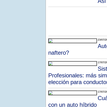
Así
23/07/2
Aut
naftero?
17/07/2
Sis
Profesionales: más simp
elección para conducto
17/07/2
Cuá
con un auto híbrido