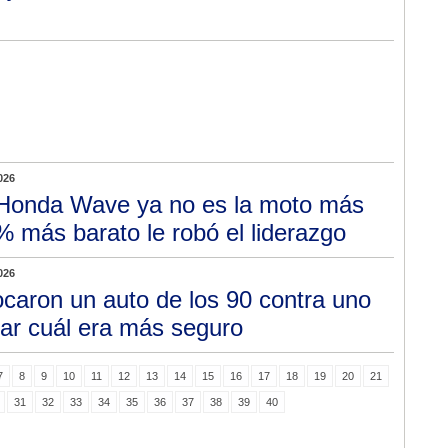
026
Honda Wave ya no es la moto más
 más barato le robó el liderazgo
026
caron un auto de los 90 contra uno
ar cuál era más seguro
7
8
9
10
11
12
13
14
15
16
17
18
19
20
21
31
32
33
34
35
36
37
38
39
40