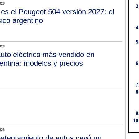
026
 es el Peugeot 504 versión 2027: el
sico argentino
026
auto eléctrico más vendido en
entina: modelos y precios
026
patentamiento de autos cayó un