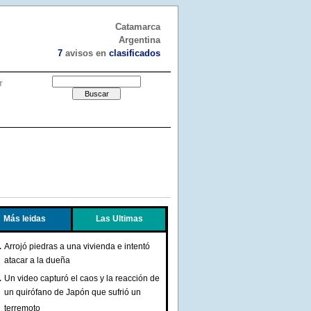
Catamarca
Argentina
7
avisos en
clasificados
r
Más leidas
Las Ultimas
Arrojó piedras a una vivienda e intentó
atacar a la dueña
Un video capturó el caos y la reacción de
un quirófano de Japón que sufrió un
terremoto