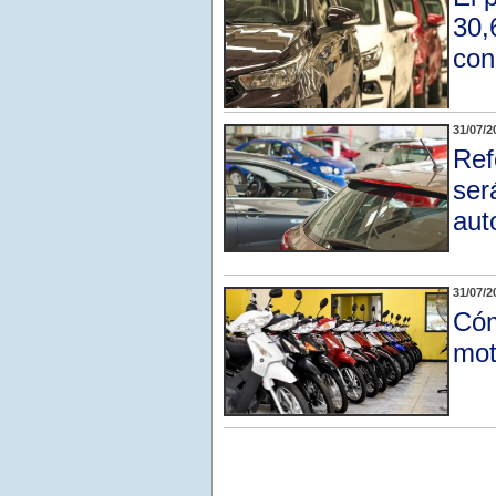
30,
con
31/07/2
Ref
ser
aut
31/07/2
Cóm
mot