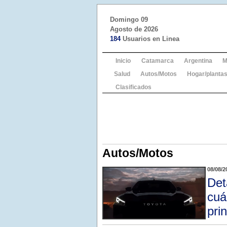
Domingo 09
Agosto de 2026
184
Usuarios en Linea
Inicio
Catamarca
Argentina
M
Salud
Autos/Motos
Hogar/plantas
Clasificados
Autos/Motos
08/08/2
Det
cuá
pri