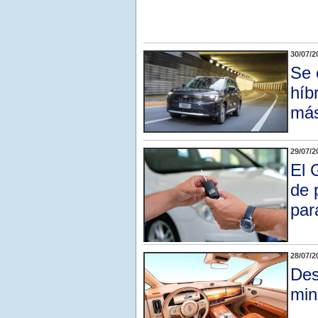
30/07/2
Se 
híb
más
29/07/2
El 
de 
par
28/07/2
Des
min