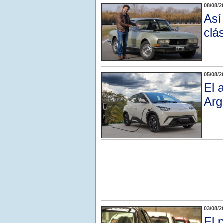
08/08/2
Así
clá
05/08/2
El 
Arg
03/08/2
El 