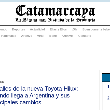
undo
Deportes
Actualidad
Ellas y Ellos
¡Oh!
Buen comer y bebe
 y animales
Archivo
Viral
Tecno
Archivo
Contacto
026
alles de la nueva Toyota Hilux:
ndo llega a Argentina y sus
ncipales cambios