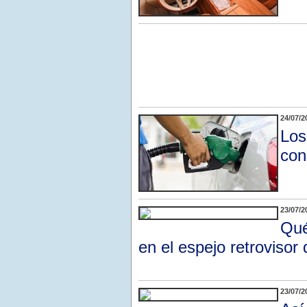
24/07/2
Los
con
23/07/2
Qué
en el espejo retrovisor
23/07/2