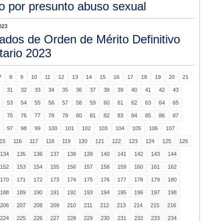
o por presunto abuso sexual
023
tados de Orden de Mérito Definitivo
tario 2023
7
8
9
10
11
12
13
14
15
16
17
18
19
20
21
31
32
33
34
35
36
37
38
39
40
41
42
43
53
54
55
56
57
58
59
60
61
62
63
64
65
75
76
77
78
79
80
81
82
83
84
85
86
87
97
98
99
100
101
102
103
104
105
106
107
15
116
117
118
119
120
121
122
123
124
125
126
134
135
136
137
138
139
140
141
142
143
144
152
153
154
155
156
157
158
159
160
161
162
170
171
172
173
174
175
176
177
178
179
180
188
189
190
191
192
193
194
195
196
197
198
206
207
208
209
210
211
212
213
214
215
216
224
225
226
227
228
229
230
231
232
233
234