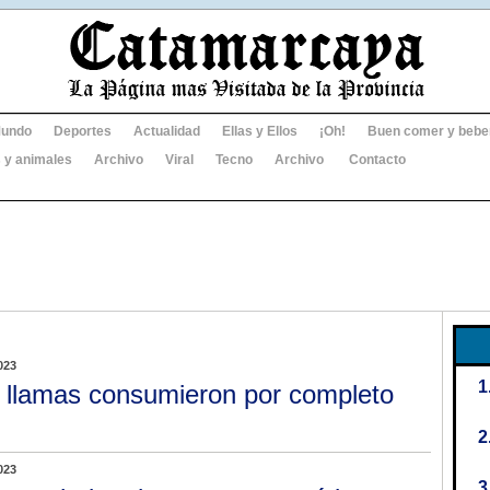
undo
Deportes
Actualidad
Ellas y Ellos
¡Oh!
Buen comer y bebe
 y animales
Archivo
Viral
Tecno
Archivo
Contacto
023
 llamas consumieron por completo
023