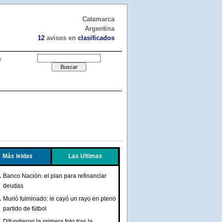
Catamarca
Argentina
12
avisos en
clasificados
r
Más leidas
Las Ultimas
Banco Nación: el plan para refinanciar
deudas
Murió fulminado: le cayó un rayo en pleno
partido de fútbol
Difundieron la primera foto tras la