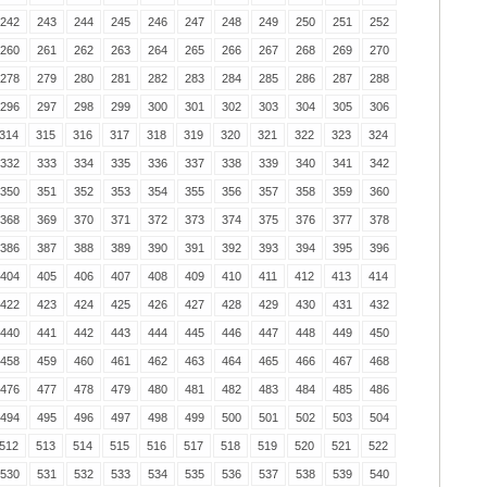
242
243
244
245
246
247
248
249
250
251
252
260
261
262
263
264
265
266
267
268
269
270
278
279
280
281
282
283
284
285
286
287
288
296
297
298
299
300
301
302
303
304
305
306
314
315
316
317
318
319
320
321
322
323
324
332
333
334
335
336
337
338
339
340
341
342
350
351
352
353
354
355
356
357
358
359
360
368
369
370
371
372
373
374
375
376
377
378
386
387
388
389
390
391
392
393
394
395
396
404
405
406
407
408
409
410
411
412
413
414
422
423
424
425
426
427
428
429
430
431
432
440
441
442
443
444
445
446
447
448
449
450
458
459
460
461
462
463
464
465
466
467
468
476
477
478
479
480
481
482
483
484
485
486
494
495
496
497
498
499
500
501
502
503
504
512
513
514
515
516
517
518
519
520
521
522
530
531
532
533
534
535
536
537
538
539
540