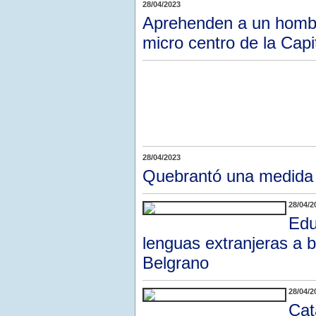
28/04/2023
Aprehenden a un hombr
micro centro de la Capi
28/04/2023
Quebrantó una medida J
28/04/2
Edu
lenguas extranjeras a 
Belgrano
28/04/2
Cat