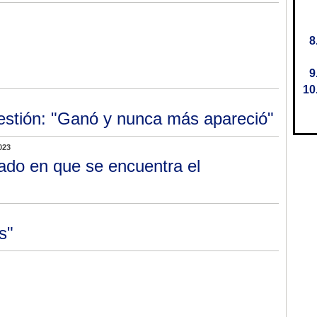
estión: "Ganó y nunca más apareció"
023
ado en que se encuentra el
s"