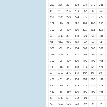
235
236
237
238
239
240
241
253
254
255
256
257
258
259
271
272
273
274
275
276
277
289
290
291
292
293
294
295
307
308
309
310
311
312
313
325
326
327
328
329
330
331
343
344
345
346
347
348
349
361
362
363
364
365
366
367
379
380
381
382
383
384
385
397
398
399
400
401
402
403
415
416
417
418
419
420
421
433
434
435
436
437
438
439
451
452
453
454
455
456
457
469
470
471
472
473
474
475
487
488
489
490
491
492
493
505
506
507
508
509
510
511
523
524
525
526
527
528
529