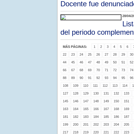
Docente fue denunciad
28/04/2
Lis
del periodo complemen
MÁS PÁGINAS:
1
2
3
4
5
6
22
23
24
25
26
27
28
29
30
44
45
46
47
48
49
50
51
52
66
67
68
69
70
71
72
73
74
88
89
90
91
92
93
94
95
96
108
109
110
111
112
113
114
1
127
128
129
130
131
132
133
145
146
147
148
149
150
151
163
164
165
166
167
168
169
181
182
183
184
185
186
187
199
200
201
202
203
204
205
217
218
219
220
221
222
223