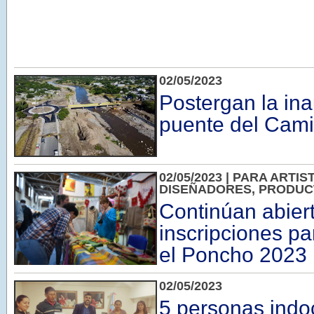
02/05/2023
Postergan la in
puente del Cami
02/05/2023 | PARA ARTI
DISEÑADORES, PRODUC
Continúan abiert
inscripciones pa
el Poncho 2023
02/05/2023
5 personas ind