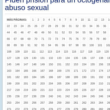
abuso sexual
MÁS PÁGINAS:
1
2
3
4
5
6
7
8
9
10
11
12
13
1
22
23
24
25
26
27
28
29
30
31
32
33
34
35
36
44
45
46
47
48
49
50
51
52
53
54
55
56
57
58
66
67
68
69
70
71
72
73
74
75
76
77
78
79
80
88
89
90
91
92
93
94
95
96
97
98
99
100
101
10
108
109
110
111
112
113
114
115
116
117
118
119
120
127
128
129
130
131
132
133
134
135
136
137
138
13
145
146
147
148
149
150
151
152
153
154
155
156
15
163
164
165
166
167
168
169
170
171
172
173
174
17
181
182
183
184
185
186
187
188
189
190
191
192
19
199
200
201
202
203
204
205
206
207
208
209
210
21
217
218
219
220
221
222
223
224
225
226
227
228
22
235
236
237
238
239
240
241
242
243
244
245
246
24
253
254
255
256
257
258
259
260
261
262
263
264
26
271
272
273
274
275
276
277
278
279
280
281
282
28