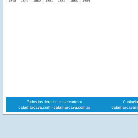
1648
1649
1650
1651
1652
1653
1654
Todos los derechos reservados a
Contacto 
catamarcaya.com
-
catamarcaya.com.ar
catamarcaya@