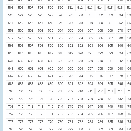
487
488
489
490
491
492
493
494
495
496
497
498
49
505
506
507
508
509
510
511
512
513
514
515
516
51
523
524
525
526
527
528
529
530
531
532
533
534
53
541
542
543
544
545
546
547
548
549
550
551
552
55
559
560
561
562
563
564
565
566
567
568
569
570
57
577
578
579
580
581
582
583
584
585
586
587
588
58
595
596
597
598
599
600
601
602
603
604
605
606
60
613
614
615
616
617
618
619
620
621
622
623
624
62
631
632
633
634
635
636
637
638
639
640
641
642
64
649
650
651
652
653
654
655
656
657
658
659
660
66
667
668
669
670
671
672
673
674
675
676
677
678
67
685
686
687
688
689
690
691
692
693
694
695
696
69
703
704
705
706
707
708
709
710
711
712
713
714
71
721
722
723
724
725
726
727
728
729
730
731
732
73
739
740
741
742
743
744
745
746
747
748
749
750
75
757
758
759
760
761
762
763
764
765
766
767
768
76
775
776
777
778
779
780
781
782
783
784
785
786
78
793
794
795
796
797
798
799
800
801
802
803
804
80