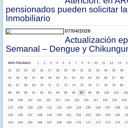
Atención: en AR
pensionados pueden solicitar l
Inmobiliario
07/04/2026
Actualización e
Semanal – Dengue y Chikungu
MÁS PÁGINAS:
1
2
3
4
5
6
7
8
9
10
11
12
13
1
22
23
24
25
26
27
28
29
30
31
32
33
34
35
36
44
45
46
47
48
49
50
51
52
53
54
55
56
57
58
66
67
68
69
70
71
72
73
74
75
76
77
78
79
80
88
89
90
91
92
93
94
95
96
97
98
99
100
101
10
108
109
110
111
112
113
114
115
116
117
118
119
120
127
128
129
130
131
132
133
134
135
136
137
138
13
145
146
147
148
149
150
151
152
153
154
155
156
15
163
164
165
166
167
168
169
170
171
172
173
174
17