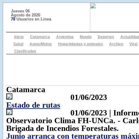
Jueves 06
Agosto de 2026
78
Usuarios en Linea
Inicio
Catamarca
Argentina
Mundo
Deportes
Actualida
Salud
Autos/Motos
Hogar/plantas y animales
Archivo
Viral
Clasificados
Catamarca
01/06/2023
Estado de rutas
01/06/2023 | Informe
Observatorio Clima FH-UNCa. - Carl
Brigada de Incendios Forestales.
Junio arranca con temperaturas máxi