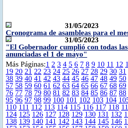
31/05/2023
Cronograma de asambleas para el mes
31/05/2023
"El Gobernador cumplió con todas la
anunciadas el 1 de mayo"
Más Páginas:
1
2
3
4
5
6
7
8
9
10
11
12
19
20
21
22
23
24
25
26
27
28
29
30
31
38
39
40
41
42
43
44
45
46
47
48
49
50
57
58
59
60
61
62
63
64
65
66
67
68
69
76
77
78
79
80
81
82
83
84
85
86
87
88
95
96
97
98
99
100
101
102
103
104
10
110
111
112
113
114
115
116
117
118
1
124
125
126
127
128
129
130
131
132
1
138
139
140
141
142
143
144
145
146
1