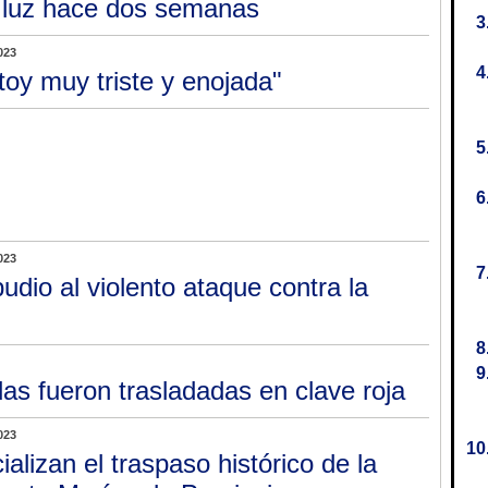
 luz hace dos semanas
023
toy muy triste y enojada"
023
udio al violento ataque contra la
s fueron trasladadas en clave roja
023
cializan el traspaso histórico de la