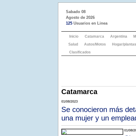
Sabado 08
Agosto de 2026
125
Usuarios en Linea
Inicio
Catamarca
Argentina
M
Salud
Autos/Motos
Hogar/plantas
Clasificados
Catamarca
01/08/2023
Se conocieron más deta
una mujer y un emplead
01/08/2