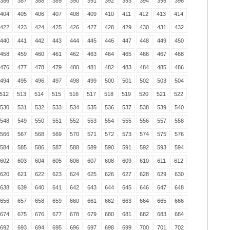
386
387
388
389
390
391
392
393
394
395
396
404
405
406
407
408
409
410
411
412
413
414
422
423
424
425
426
427
428
429
430
431
432
440
441
442
443
444
445
446
447
448
449
450
458
459
460
461
462
463
464
465
466
467
468
476
477
478
479
480
481
482
483
484
485
486
494
495
496
497
498
499
500
501
502
503
504
512
513
514
515
516
517
518
519
520
521
522
530
531
532
533
534
535
536
537
538
539
540
548
549
550
551
552
553
554
555
556
557
558
566
567
568
569
570
571
572
573
574
575
576
584
585
586
587
588
589
590
591
592
593
594
602
603
604
605
606
607
608
609
610
611
612
620
621
622
623
624
625
626
627
628
629
630
638
639
640
641
642
643
644
645
646
647
648
656
657
658
659
660
661
662
663
664
665
666
674
675
676
677
678
679
680
681
682
683
684
692
693
694
695
696
697
698
699
700
701
702