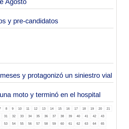
de Agosto
os y pre-candidatos
eses y protagonizó un siniestro vial
na moto y terminó en el hospital
7
8
9
10
11
12
13
14
15
16
17
18
19
20
21
31
32
33
34
35
36
37
38
39
40
41
42
43
53
54
55
56
57
58
59
60
61
62
63
64
65