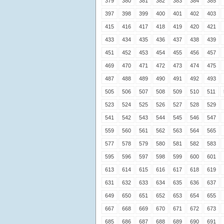
379
380
381
382
383
384
385
397
398
399
400
401
402
403
415
416
417
418
419
420
421
433
434
435
436
437
438
439
451
452
453
454
455
456
457
469
470
471
472
473
474
475
487
488
489
490
491
492
493
505
506
507
508
509
510
511
523
524
525
526
527
528
529
541
542
543
544
545
546
547
559
560
561
562
563
564
565
577
578
579
580
581
582
583
595
596
597
598
599
600
601
613
614
615
616
617
618
619
631
632
633
634
635
636
637
649
650
651
652
653
654
655
667
668
669
670
671
672
673
685
686
687
688
689
690
691