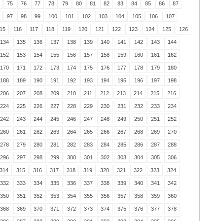
75
76
77
78
79
80
81
82
83
84
85
86
87
97
98
99
100
101
102
103
104
105
106
107
15
116
117
118
119
120
121
122
123
124
125
126
134
135
136
137
138
139
140
141
142
143
144
152
153
154
155
156
157
158
159
160
161
162
170
171
172
173
174
175
176
177
178
179
180
188
189
190
191
192
193
194
195
196
197
198
206
207
208
209
210
211
212
213
214
215
216
224
225
226
227
228
229
230
231
232
233
234
242
243
244
245
246
247
248
249
250
251
252
260
261
262
263
264
265
266
267
268
269
270
278
279
280
281
282
283
284
285
286
287
288
296
297
298
299
300
301
302
303
304
305
306
314
315
316
317
318
319
320
321
322
323
324
332
333
334
335
336
337
338
339
340
341
342
350
351
352
353
354
355
356
357
358
359
360
368
369
370
371
372
373
374
375
376
377
378