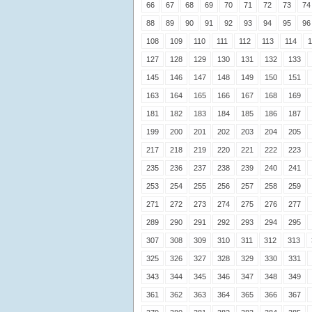
66
67
68
69
70
71
72
73
74
88
89
90
91
92
93
94
95
96
108
109
110
111
112
113
114
1
127
128
129
130
131
132
133
145
146
147
148
149
150
151
163
164
165
166
167
168
169
181
182
183
184
185
186
187
199
200
201
202
203
204
205
217
218
219
220
221
222
223
235
236
237
238
239
240
241
253
254
255
256
257
258
259
271
272
273
274
275
276
277
289
290
291
292
293
294
295
307
308
309
310
311
312
313
325
326
327
328
329
330
331
343
344
345
346
347
348
349
361
362
363
364
365
366
367