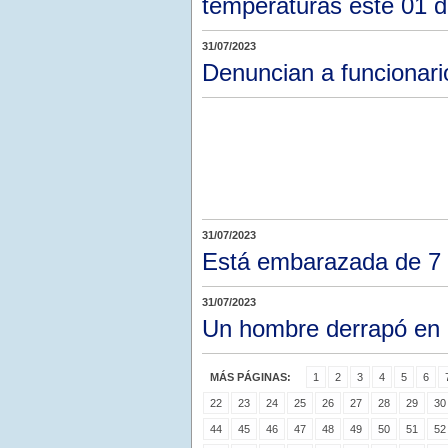
temperaturas este 01 
31/07/2023
Denuncian a funcionari
31/07/2023
Está embarazada de 7 m
31/07/2023
Un hombre derrapó en u
MÁS PÁGINAS:
1
2
3
4
5
6
22
23
24
25
26
27
28
29
30
44
45
46
47
48
49
50
51
52