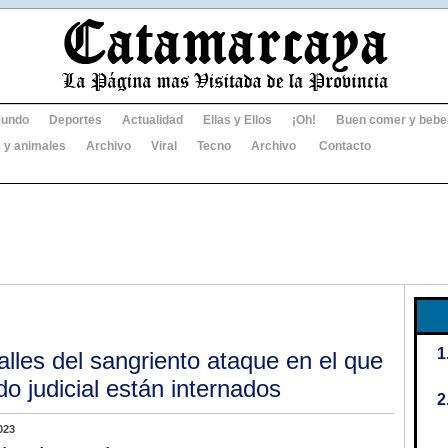
undo
Deportes
Actualidad
Ellas y Ellos
¡Oh!
Buen comer y bebe
 y animales
Archivo
Viral
Tecno
Archivo
Contacto
lles del sangriento ataque en el que
o judicial están internados
023