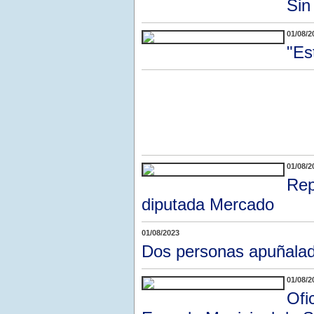
Sin
01/08/2
"Es
01/08/2
Rep
diputada Mercado
01/08/2023
Dos personas apuñalada
01/08/2
Ofi