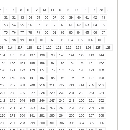
7
8
9
10
11
12
13
14
15
16
17
18
19
20
21
31
32
33
34
35
36
37
38
39
40
41
42
43
53
54
55
56
57
58
59
60
61
62
63
64
65
75
76
77
78
79
80
81
82
83
84
85
86
87
97
98
99
100
101
102
103
104
105
106
107
15
116
117
118
119
120
121
122
123
124
125
126
134
135
136
137
138
139
140
141
142
143
144
152
153
154
155
156
157
158
159
160
161
162
170
171
172
173
174
175
176
177
178
179
180
188
189
190
191
192
193
194
195
196
197
198
206
207
208
209
210
211
212
213
214
215
216
224
225
226
227
228
229
230
231
232
233
234
242
243
244
245
246
247
248
249
250
251
252
260
261
262
263
264
265
266
267
268
269
270
278
279
280
281
282
283
284
285
286
287
288
296
297
298
299
300
301
302
303
304
305
306