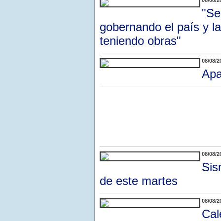
08/08/2
"Se
gobernando el país y l
teniendo obras"
08/08/2
Apa
08/08/2
Sis
de este martes
08/08/2
Cal