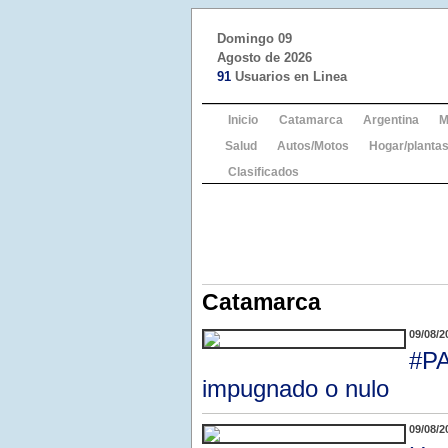
Domingo 09
Agosto de 2026
91
Usuarios en Linea
Inicio
Catamarca
Argentina
M
Salud
Autos/Motos
Hogar/plantas
Clasificados
Catamarca
09/08/2
#PA
impugnado o nulo
09/08/2