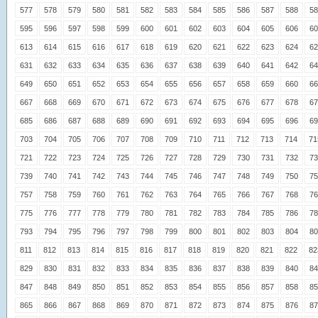
577
578
579
580
581
582
583
584
585
586
587
588
58
595
596
597
598
599
600
601
602
603
604
605
606
60
613
614
615
616
617
618
619
620
621
622
623
624
62
631
632
633
634
635
636
637
638
639
640
641
642
64
649
650
651
652
653
654
655
656
657
658
659
660
66
667
668
669
670
671
672
673
674
675
676
677
678
67
685
686
687
688
689
690
691
692
693
694
695
696
69
703
704
705
706
707
708
709
710
711
712
713
714
71
721
722
723
724
725
726
727
728
729
730
731
732
73
739
740
741
742
743
744
745
746
747
748
749
750
75
757
758
759
760
761
762
763
764
765
766
767
768
76
775
776
777
778
779
780
781
782
783
784
785
786
78
793
794
795
796
797
798
799
800
801
802
803
804
80
811
812
813
814
815
816
817
818
819
820
821
822
82
829
830
831
832
833
834
835
836
837
838
839
840
84
847
848
849
850
851
852
853
854
855
856
857
858
85
865
866
867
868
869
870
871
872
873
874
875
876
87