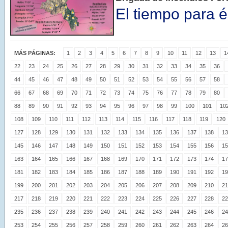
El tiempo para é
MÁS PÁGINAS:
1
2
3
4
5
6
7
8
9
10
11
12
13
1
22
23
24
25
26
27
28
29
30
31
32
33
34
35
36
44
45
46
47
48
49
50
51
52
53
54
55
56
57
58
66
67
68
69
70
71
72
73
74
75
76
77
78
79
80
88
89
90
91
92
93
94
95
96
97
98
99
100
101
10
108
109
110
111
112
113
114
115
116
117
118
119
120
127
128
129
130
131
132
133
134
135
136
137
138
13
145
146
147
148
149
150
151
152
153
154
155
156
15
163
164
165
166
167
168
169
170
171
172
173
174
17
181
182
183
184
185
186
187
188
189
190
191
192
19
199
200
201
202
203
204
205
206
207
208
209
210
21
217
218
219
220
221
222
223
224
225
226
227
228
22
235
236
237
238
239
240
241
242
243
244
245
246
24
253
254
255
256
257
258
259
260
261
262
263
264
26