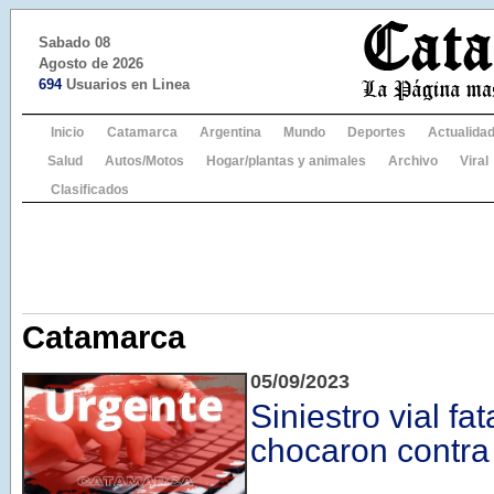
Sabado 08
Agosto de 2026
694
Usuarios en Linea
Inicio
Catamarca
Argentina
Mundo
Deportes
Actualida
Salud
Autos/Motos
Hogar/plantas y animales
Archivo
Viral
Clasificados
Catamarca
05/09/2023
Siniestro vial fat
chocaron contra