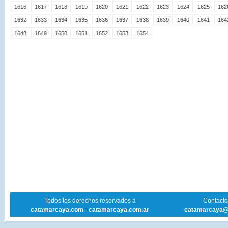
1616
1617
1618
1619
1620
1621
1622
1623
1624
1625
162
1632
1633
1634
1635
1636
1637
1638
1639
1640
1641
164
1648
1649
1650
1651
1652
1653
1654
Todos los derechos reservados a
Contacto 
catamarcaya.com
-
catamarcaya.com.ar
catamarcaya@