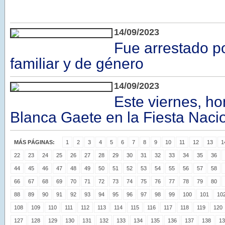
14/09/2023
Fue arrestado po
familiar y de género
14/09/2023
Este viernes, h
Blanca Gaete en la Fiesta Nacio
MÁS PÁGINAS:
1
2
3
4
5
6
7
8
9
10
11
12
13
1
22
23
24
25
26
27
28
29
30
31
32
33
34
35
36
44
45
46
47
48
49
50
51
52
53
54
55
56
57
58
66
67
68
69
70
71
72
73
74
75
76
77
78
79
80
88
89
90
91
92
93
94
95
96
97
98
99
100
101
10
108
109
110
111
112
113
114
115
116
117
118
119
120
127
128
129
130
131
132
133
134
135
136
137
138
13