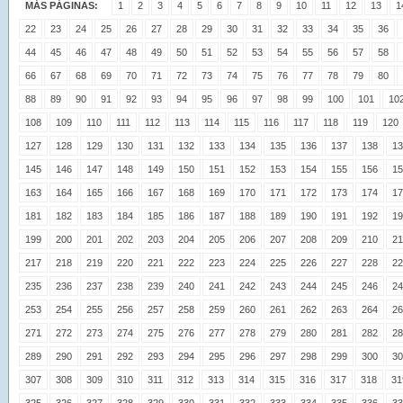
MÁS PÁGINAS:
1
2
3
4
5
6
7
8
9
10
11
12
13
1
22
23
24
25
26
27
28
29
30
31
32
33
34
35
36
44
45
46
47
48
49
50
51
52
53
54
55
56
57
58
66
67
68
69
70
71
72
73
74
75
76
77
78
79
80
88
89
90
91
92
93
94
95
96
97
98
99
100
101
10
108
109
110
111
112
113
114
115
116
117
118
119
120
127
128
129
130
131
132
133
134
135
136
137
138
13
145
146
147
148
149
150
151
152
153
154
155
156
15
163
164
165
166
167
168
169
170
171
172
173
174
17
181
182
183
184
185
186
187
188
189
190
191
192
19
199
200
201
202
203
204
205
206
207
208
209
210
21
217
218
219
220
221
222
223
224
225
226
227
228
22
235
236
237
238
239
240
241
242
243
244
245
246
24
253
254
255
256
257
258
259
260
261
262
263
264
26
271
272
273
274
275
276
277
278
279
280
281
282
28
289
290
291
292
293
294
295
296
297
298
299
300
30
307
308
309
310
311
312
313
314
315
316
317
318
31
325
326
327
328
329
330
331
332
333
334
335
336
33