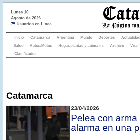
Lunes 10
Agosto de 2026
75
Usuarios en Linea
Inicio
Catamarca
Argentina
Mundo
Deportes
Actualida
Salud
Autos/Motos
Hogar/plantas y animales
Archivo
Viral
Clasificados
Catamarca
23/04/2026
Pelea con arma
alarma en una p