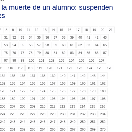
 la muerte de un alumno: suspenden
es
7
8
9
10
11
12
13
14
15
16
17
18
19
20
21
31
32
33
34
35
36
37
38
39
40
41
42
43
53
54
55
56
57
58
59
60
61
62
63
64
65
75
76
77
78
79
80
81
82
83
84
85
86
87
97
98
99
100
101
102
103
104
105
106
107
15
116
117
118
119
120
121
122
123
124
125
126
134
135
136
137
138
139
140
141
142
143
144
152
153
154
155
156
157
158
159
160
161
162
170
171
172
173
174
175
176
177
178
179
180
188
189
190
191
192
193
194
195
196
197
198
206
207
208
209
210
211
212
213
214
215
216
224
225
226
227
228
229
230
231
232
233
234
242
243
244
245
246
247
248
249
250
251
252
260
261
262
263
264
265
266
267
268
269
270