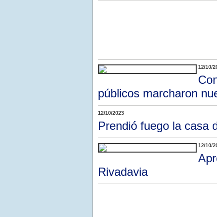
12/10/2
Con
públicos marcharon nu
12/10/2023
Prendió fuego la casa
12/10/2
Apr
Rivadavia