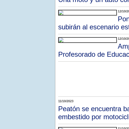
12/10/2
Pon
subirán al escenario es
12/10/2
Amp
Profesorado de Educaci
11/10/2023
Peatón se encuentra ba
embestido por motocicl
11/10/2