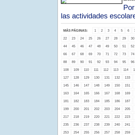
Por
las actividades escolar
MÁS PÁGINAS:
1
2
3
4
5
6
22
23
24
25
26
27
28
29
30
44
45
46
47
48
49
50
51
52
66
67
68
69
70
71
72
73
74
88
89
90
91
92
93
94
95
96
108
109
110
111
112
113
114
1
127
128
129
130
131
132
133
145
146
147
148
149
150
151
163
164
165
166
167
168
169
181
182
183
184
185
186
187
199
200
201
202
203
204
205
217
218
219
220
221
222
223
235
236
237
238
239
240
241
253
254
255
256
257
258
259