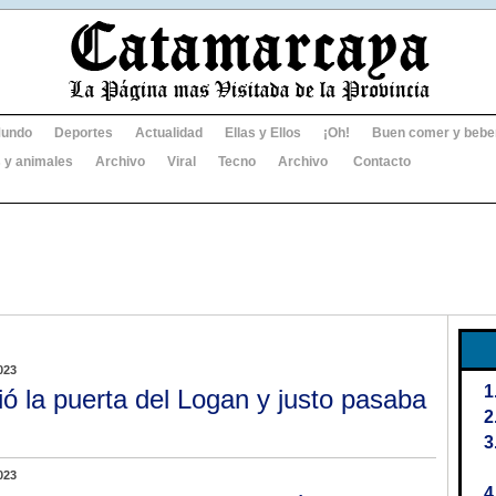
undo
Deportes
Actualidad
Ellas y Ellos
¡Oh!
Buen comer y bebe
 y animales
Archivo
Viral
Tecno
Archivo
Contacto
023
ió la puerta del Logan y justo pasaba
023