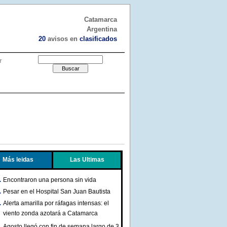
Catamarca
Argentina
20
avisos en
clasificados
r
Más leidas
Las Ultimas
Encontraron una persona sin vida
Pesar en el Hospital San Juan Bautista
Alerta amarilla por ráfagas intensas: el
viento zonda azotará a Catamarca
Agosto llegó con fin de semana largo de 3