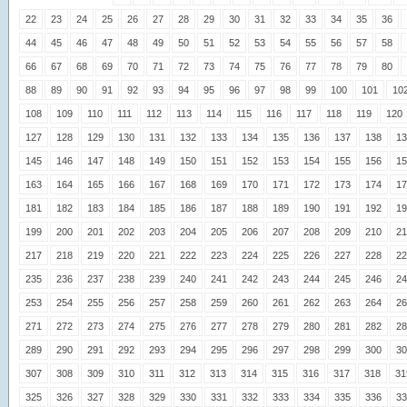
22
23
24
25
26
27
28
29
30
31
32
33
34
35
36
44
45
46
47
48
49
50
51
52
53
54
55
56
57
58
66
67
68
69
70
71
72
73
74
75
76
77
78
79
80
88
89
90
91
92
93
94
95
96
97
98
99
100
101
10
108
109
110
111
112
113
114
115
116
117
118
119
120
127
128
129
130
131
132
133
134
135
136
137
138
13
145
146
147
148
149
150
151
152
153
154
155
156
15
163
164
165
166
167
168
169
170
171
172
173
174
17
181
182
183
184
185
186
187
188
189
190
191
192
19
199
200
201
202
203
204
205
206
207
208
209
210
21
217
218
219
220
221
222
223
224
225
226
227
228
22
235
236
237
238
239
240
241
242
243
244
245
246
24
253
254
255
256
257
258
259
260
261
262
263
264
26
271
272
273
274
275
276
277
278
279
280
281
282
28
289
290
291
292
293
294
295
296
297
298
299
300
30
307
308
309
310
311
312
313
314
315
316
317
318
31
325
326
327
328
329
330
331
332
333
334
335
336
33