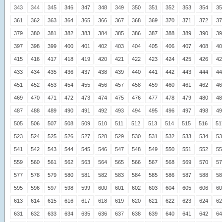
343
344
345
346
347
348
349
350
351
352
353
354
35
361
362
363
364
365
366
367
368
369
370
371
372
37
379
380
381
382
383
384
385
386
387
388
389
390
39
397
398
399
400
401
402
403
404
405
406
407
408
40
415
416
417
418
419
420
421
422
423
424
425
426
42
433
434
435
436
437
438
439
440
441
442
443
444
44
451
452
453
454
455
456
457
458
459
460
461
462
46
469
470
471
472
473
474
475
476
477
478
479
480
48
487
488
489
490
491
492
493
494
495
496
497
498
49
505
506
507
508
509
510
511
512
513
514
515
516
51
523
524
525
526
527
528
529
530
531
532
533
534
53
541
542
543
544
545
546
547
548
549
550
551
552
55
559
560
561
562
563
564
565
566
567
568
569
570
57
577
578
579
580
581
582
583
584
585
586
587
588
58
595
596
597
598
599
600
601
602
603
604
605
606
60
613
614
615
616
617
618
619
620
621
622
623
624
62
631
632
633
634
635
636
637
638
639
640
641
642
64