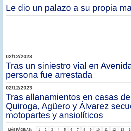
Le dio un palazo a su propia m
02/12/2023
Tras un siniestro vial en Aveni
persona fue arrestada
02/12/2023
Tras allanamientos en casas de 
Quiroga, Agüero y Álvarez secu
motopartes y ansiolíticos
MÁS PÁGINAS:
1
2
3
4
5
6
7
8
9
10
11
12
13
1