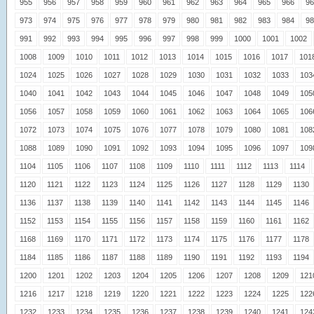
955
956
957
958
959
960
961
962
963
964
965
966
96
973
974
975
976
977
978
979
980
981
982
983
984
98
991
992
993
994
995
996
997
998
999
1000
1001
1002
1008
1009
1010
1011
1012
1013
1014
1015
1016
1017
101
1024
1025
1026
1027
1028
1029
1030
1031
1032
1033
103
1040
1041
1042
1043
1044
1045
1046
1047
1048
1049
105
1056
1057
1058
1059
1060
1061
1062
1063
1064
1065
106
1072
1073
1074
1075
1076
1077
1078
1079
1080
1081
108
1088
1089
1090
1091
1092
1093
1094
1095
1096
1097
109
1104
1105
1106
1107
1108
1109
1110
1111
1112
1113
1114
1120
1121
1122
1123
1124
1125
1126
1127
1128
1129
1130
1136
1137
1138
1139
1140
1141
1142
1143
1144
1145
1146
1152
1153
1154
1155
1156
1157
1158
1159
1160
1161
1162
1168
1169
1170
1171
1172
1173
1174
1175
1176
1177
1178
1184
1185
1186
1187
1188
1189
1190
1191
1192
1193
1194
1200
1201
1202
1203
1204
1205
1206
1207
1208
1209
121
1216
1217
1218
1219
1220
1221
1222
1223
1224
1225
122
1232
1233
1234
1235
1236
1237
1238
1239
1240
1241
124