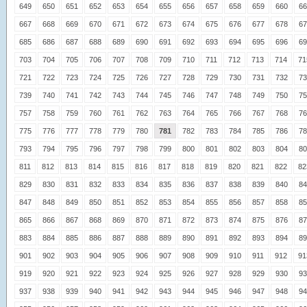
649
650
651
652
653
654
655
656
657
658
659
660
66
667
668
669
670
671
672
673
674
675
676
677
678
67
685
686
687
688
689
690
691
692
693
694
695
696
69
703
704
705
706
707
708
709
710
711
712
713
714
71
721
722
723
724
725
726
727
728
729
730
731
732
73
739
740
741
742
743
744
745
746
747
748
749
750
75
757
758
759
760
761
762
763
764
765
766
767
768
76
775
776
777
778
779
780
781
782
783
784
785
786
78
793
794
795
796
797
798
799
800
801
802
803
804
80
811
812
813
814
815
816
817
818
819
820
821
822
82
829
830
831
832
833
834
835
836
837
838
839
840
84
847
848
849
850
851
852
853
854
855
856
857
858
85
865
866
867
868
869
870
871
872
873
874
875
876
87
883
884
885
886
887
888
889
890
891
892
893
894
89
901
902
903
904
905
906
907
908
909
910
911
912
91
919
920
921
922
923
924
925
926
927
928
929
930
93
937
938
939
940
941
942
943
944
945
946
947
948
94