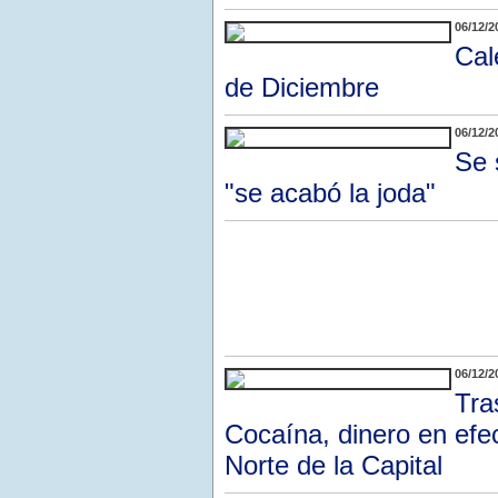
06/12/2
Cal
de Diciembre
06/12/2
Se 
"se acabó la joda"
06/12/2
Tra
Cocaína, dinero en efe
Norte de la Capital