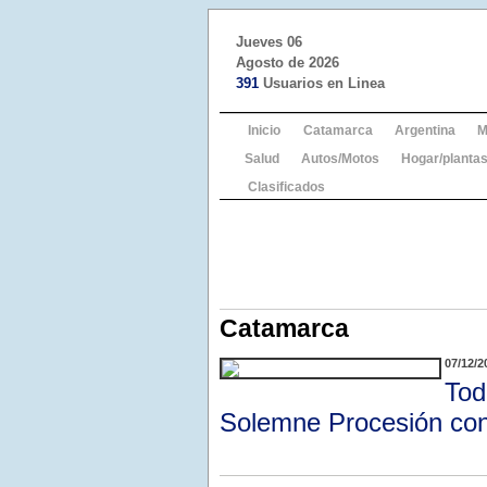
Jueves 06
Agosto de 2026
391
Usuarios en Linea
Inicio
Catamarca
Argentina
M
Salud
Autos/Motos
Hogar/plantas
Clasificados
Catamarca
07/12/2
Tod
Solemne Procesión con 