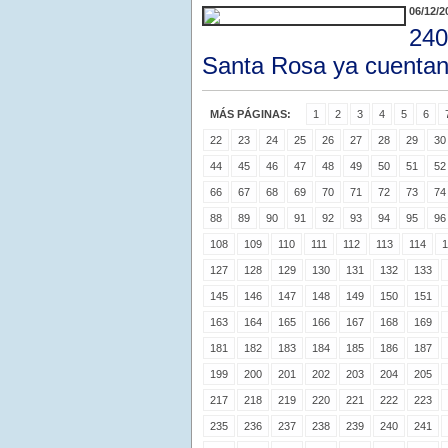
06/12/2
240
Santa Rosa ya cuenta
MÁS PÁGINAS:
1
2
3
4
5
6
22
23
24
25
26
27
28
29
30
44
45
46
47
48
49
50
51
52
66
67
68
69
70
71
72
73
74
88
89
90
91
92
93
94
95
96
108
109
110
111
112
113
114
1
127
128
129
130
131
132
133
145
146
147
148
149
150
151
163
164
165
166
167
168
169
181
182
183
184
185
186
187
199
200
201
202
203
204
205
217
218
219
220
221
222
223
235
236
237
238
239
240
241