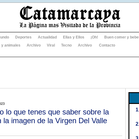
undo
Deportes
Actualidad
Ellas y Ellos
¡Oh!
Buen comer y bebe
 y animales
Archivo
Viral
Tecno
Archivo
Contacto
023
o lo que tenes que saber sobre la
la imagen de la Virgen Del Valle