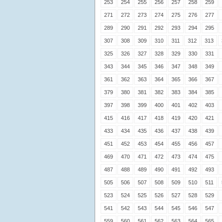
253
254
255
256
257
258
259
271
272
273
274
275
276
277
289
290
291
292
293
294
295
307
308
309
310
311
312
313
325
326
327
328
329
330
331
343
344
345
346
347
348
349
361
362
363
364
365
366
367
379
380
381
382
383
384
385
397
398
399
400
401
402
403
415
416
417
418
419
420
421
433
434
435
436
437
438
439
451
452
453
454
455
456
457
469
470
471
472
473
474
475
487
488
489
490
491
492
493
505
506
507
508
509
510
511
523
524
525
526
527
528
529
541
542
543
544
545
546
547
559
560
561
562
563
564
565