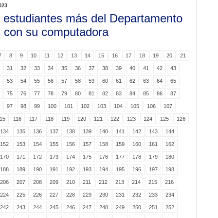
023
 estudiantes más del Departamento
n con su computadora
7
8
9
10
11
12
13
14
15
16
17
18
19
20
21
31
32
33
34
35
36
37
38
39
40
41
42
43
53
54
55
56
57
58
59
60
61
62
63
64
65
75
76
77
78
79
80
81
82
83
84
85
86
87
97
98
99
100
101
102
103
104
105
106
107
15
116
117
118
119
120
121
122
123
124
125
126
134
135
136
137
138
139
140
141
142
143
144
152
153
154
155
156
157
158
159
160
161
162
170
171
172
173
174
175
176
177
178
179
180
188
189
190
191
192
193
194
195
196
197
198
206
207
208
209
210
211
212
213
214
215
216
224
225
226
227
228
229
230
231
232
233
234
242
243
244
245
246
247
248
249
250
251
252