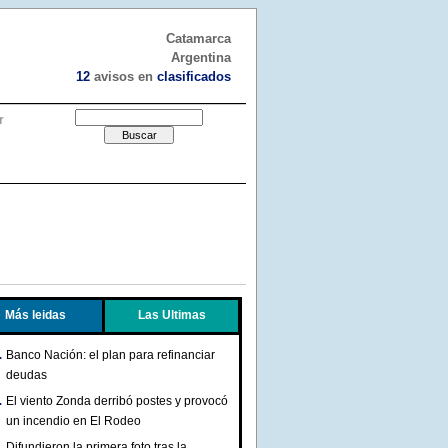
Catamarca
Argentina
12
avisos en
clasificados
r
Más leidas
Las Ultimas
Banco Nación: el plan para refinanciar
deudas
El viento Zonda derribó postes y provocó
un incendio en El Rodeo
Difundieron la primera foto tras la