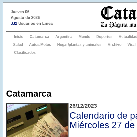
Jueves 06
Agosto de 2026
332
Usuarios en Linea
Inicio
Catamarca
Argentina
Mundo
Deportes
Actualida
Salud
Autos/Motos
Hogar/plantas y animales
Archivo
Viral
Clasificados
Catamarca
26/12/2023
Calendario de p
Miércoles 27 de