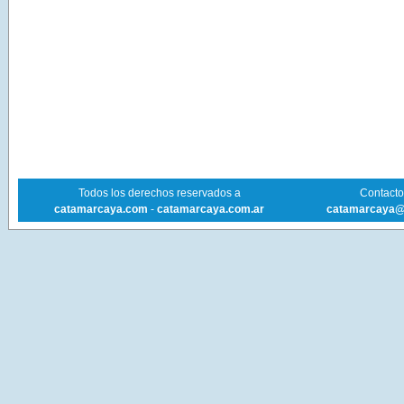
Todos los derechos reservados a
Contacto 
catamarcaya.com
-
catamarcaya.com.ar
catamarcaya@