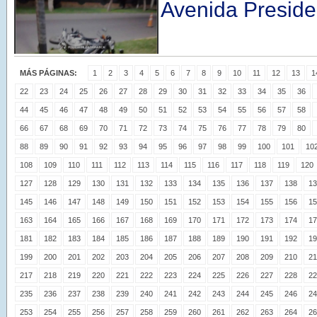
Avenida Presiden
MÁS PÁGINAS:
1
2
3
4
5
6
7
8
9
10
11
12
13
1
22
23
24
25
26
27
28
29
30
31
32
33
34
35
36
44
45
46
47
48
49
50
51
52
53
54
55
56
57
58
66
67
68
69
70
71
72
73
74
75
76
77
78
79
80
88
89
90
91
92
93
94
95
96
97
98
99
100
101
10
108
109
110
111
112
113
114
115
116
117
118
119
120
127
128
129
130
131
132
133
134
135
136
137
138
13
145
146
147
148
149
150
151
152
153
154
155
156
15
163
164
165
166
167
168
169
170
171
172
173
174
17
181
182
183
184
185
186
187
188
189
190
191
192
19
199
200
201
202
203
204
205
206
207
208
209
210
21
217
218
219
220
221
222
223
224
225
226
227
228
22
235
236
237
238
239
240
241
242
243
244
245
246
24
253
254
255
256
257
258
259
260
261
262
263
264
26