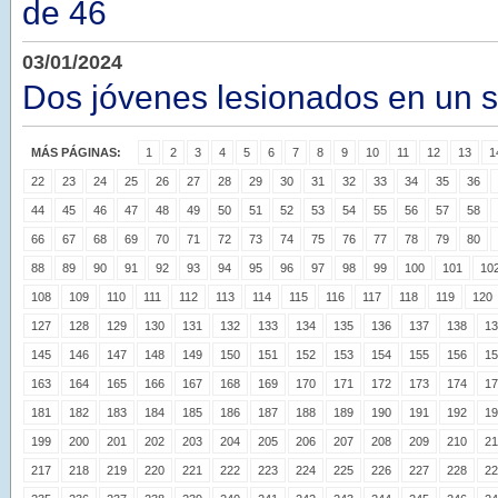
de 46
03/01/2024
Dos jóvenes lesionados en un si
MÁS PÁGINAS:
1
2
3
4
5
6
7
8
9
10
11
12
13
1
22
23
24
25
26
27
28
29
30
31
32
33
34
35
36
44
45
46
47
48
49
50
51
52
53
54
55
56
57
58
66
67
68
69
70
71
72
73
74
75
76
77
78
79
80
88
89
90
91
92
93
94
95
96
97
98
99
100
101
10
108
109
110
111
112
113
114
115
116
117
118
119
120
127
128
129
130
131
132
133
134
135
136
137
138
13
145
146
147
148
149
150
151
152
153
154
155
156
15
163
164
165
166
167
168
169
170
171
172
173
174
17
181
182
183
184
185
186
187
188
189
190
191
192
19
199
200
201
202
203
204
205
206
207
208
209
210
21
217
218
219
220
221
222
223
224
225
226
227
228
22