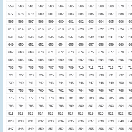
559
560
561
562
563
564
565
566
567
568
569
570
57
577
578
579
580
581
582
583
584
585
586
587
588
58
595
596
597
598
599
600
601
602
603
604
605
606
60
613
614
615
616
617
618
619
620
621
622
623
624
62
631
632
633
634
635
636
637
638
639
640
641
642
64
649
650
651
652
653
654
655
656
657
658
659
660
66
667
668
669
670
671
672
673
674
675
676
677
678
67
685
686
687
688
689
690
691
692
693
694
695
696
69
703
704
705
706
707
708
709
710
711
712
713
714
71
721
722
723
724
725
726
727
728
729
730
731
732
73
739
740
741
742
743
744
745
746
747
748
749
750
75
757
758
759
760
761
762
763
764
765
766
767
768
76
775
776
777
778
779
780
781
782
783
784
785
786
78
793
794
795
796
797
798
799
800
801
802
803
804
80
811
812
813
814
815
816
817
818
819
820
821
822
82
829
830
831
832
833
834
835
836
837
838
839
840
84
847
848
849
850
851
852
853
854
855
856
857
858
85