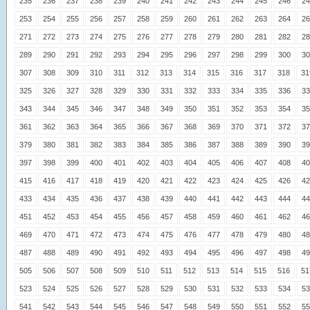
235
236
237
238
239
240
241
242
243
244
245
246
24
253
254
255
256
257
258
259
260
261
262
263
264
26
271
272
273
274
275
276
277
278
279
280
281
282
28
289
290
291
292
293
294
295
296
297
298
299
300
30
307
308
309
310
311
312
313
314
315
316
317
318
31
325
326
327
328
329
330
331
332
333
334
335
336
33
343
344
345
346
347
348
349
350
351
352
353
354
35
361
362
363
364
365
366
367
368
369
370
371
372
37
379
380
381
382
383
384
385
386
387
388
389
390
39
397
398
399
400
401
402
403
404
405
406
407
408
40
415
416
417
418
419
420
421
422
423
424
425
426
42
433
434
435
436
437
438
439
440
441
442
443
444
44
451
452
453
454
455
456
457
458
459
460
461
462
46
469
470
471
472
473
474
475
476
477
478
479
480
48
487
488
489
490
491
492
493
494
495
496
497
498
49
505
506
507
508
509
510
511
512
513
514
515
516
51
523
524
525
526
527
528
529
530
531
532
533
534
53
541
542
543
544
545
546
547
548
549
550
551
552
55