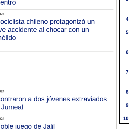
centro
024
ociclista chileno protagonizó un
ve accidente al chocar con un
élido
024
ontraron a dos jóvenes extraviados
l Jumeal
024
doble juego de Jalil