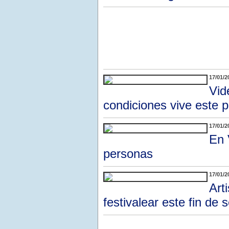
17/01/2
Vid
condiciones vive este p
17/01/2
En 
personas
17/01/2
Art
festivalear este fin de