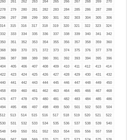
260
261
262
263
264
265
266
267
268
269
270
278
279
280
281
282
283
284
285
286
287
288
296
297
298
299
300
301
302
303
304
305
306
314
315
316
317
318
319
320
321
322
323
324
332
333
334
335
336
337
338
339
340
341
342
350
351
352
353
354
355
356
357
358
359
360
368
369
370
371
372
373
374
375
376
377
378
386
387
388
389
390
391
392
393
394
395
396
404
405
406
407
408
409
410
411
412
413
414
422
423
424
425
426
427
428
429
430
431
432
440
441
442
443
444
445
446
447
448
449
450
458
459
460
461
462
463
464
465
466
467
468
476
477
478
479
480
481
482
483
484
485
486
494
495
496
497
498
499
500
501
502
503
504
512
513
514
515
516
517
518
519
520
521
522
530
531
532
533
534
535
536
537
538
539
540
548
549
550
551
552
553
554
555
556
557
558
566
567
568
569
570
571
572
573
574
575
576