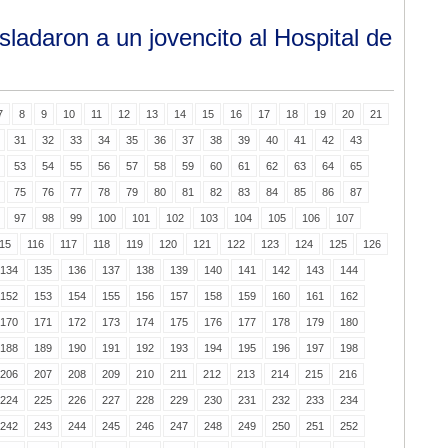
asladaron a un jovencito al Hospital de
7
8
9
10
11
12
13
14
15
16
17
18
19
20
21
31
32
33
34
35
36
37
38
39
40
41
42
43
53
54
55
56
57
58
59
60
61
62
63
64
65
75
76
77
78
79
80
81
82
83
84
85
86
87
97
98
99
100
101
102
103
104
105
106
107
15
116
117
118
119
120
121
122
123
124
125
126
134
135
136
137
138
139
140
141
142
143
144
152
153
154
155
156
157
158
159
160
161
162
170
171
172
173
174
175
176
177
178
179
180
188
189
190
191
192
193
194
195
196
197
198
206
207
208
209
210
211
212
213
214
215
216
224
225
226
227
228
229
230
231
232
233
234
242
243
244
245
246
247
248
249
250
251
252