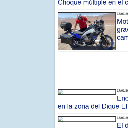
Choque múltiple en el 
17/01/2
Mot
gra
cam
17/01/2
Enc
en la zona del Dique E
17/01/2
El 