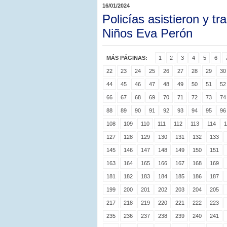
16/01/2024
Policías asistieron y tr
Niños Eva Perón
MÁS PÁGINAS:
1
2
3
4
5
6
22
23
24
25
26
27
28
29
30
44
45
46
47
48
49
50
51
52
66
67
68
69
70
71
72
73
74
88
89
90
91
92
93
94
95
96
108
109
110
111
112
113
114
1
127
128
129
130
131
132
133
145
146
147
148
149
150
151
163
164
165
166
167
168
169
181
182
183
184
185
186
187
199
200
201
202
203
204
205
217
218
219
220
221
222
223
235
236
237
238
239
240
241