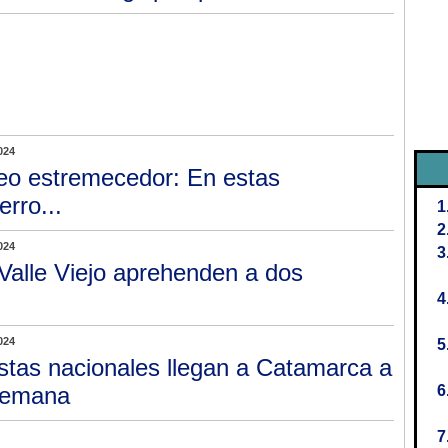
024
eo estremecedor: En estas
erro...
024
Valle Viejo aprehenden a dos
024
istas nacionales llegan a Catamarca a
 semana