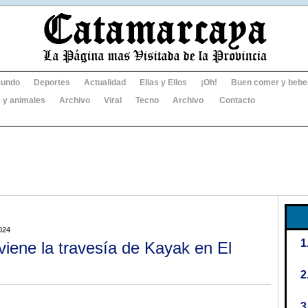
undo
Deportes
Actualidad
Ellas y Ellos
¡Oh!
Buen comer y bebe
 y animales
Archivo
Viral
Tecno
Archivo
Contacto
024
viene la travesía de Kayak en El