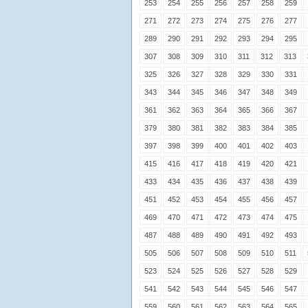
253
254
255
256
257
258
259
271
272
273
274
275
276
277
289
290
291
292
293
294
295
307
308
309
310
311
312
313
325
326
327
328
329
330
331
343
344
345
346
347
348
349
361
362
363
364
365
366
367
379
380
381
382
383
384
385
397
398
399
400
401
402
403
415
416
417
418
419
420
421
433
434
435
436
437
438
439
451
452
453
454
455
456
457
469
470
471
472
473
474
475
487
488
489
490
491
492
493
505
506
507
508
509
510
511
523
524
525
526
527
528
529
541
542
543
544
545
546
547
559
560
561
562
563
564
565