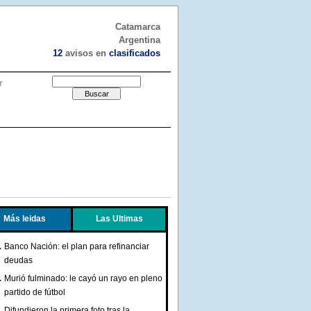
Catamarca
Argentina
12
avisos en
clasificados
r
Más leidas
Las Ultimas
Banco Nación: el plan para refinanciar
deudas
Murió fulminado: le cayó un rayo en pleno
partido de fútbol
Difundieron la primera foto tras la