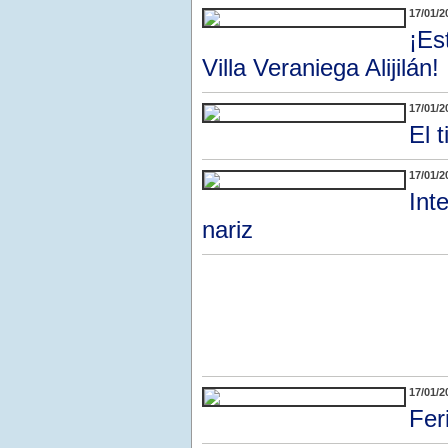
17/01/2
¡Es
Villa Veraniega Alijilán!
17/01/2
El 
17/01/2
Int
nariz
17/01/2
Fer